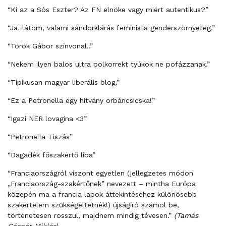
“Ki az a Sós Eszter? Az FN elnöke vagy miért autentikus?”
“Ja, látom, valami sándorklárás feminista genderszörnyeteg.”
“Török Gábor színvonal..”
“Nekem ilyen balos ultra polkorrekt tyúkok ne pofázzanak.”
“Tipikusan magyar liberális blog.”
“Ez a Petronella egy hitvány orbáncsicska!”
“Igazi NER lovagina <3”
“Petronella Tiszás”
“Dagadék főszakértő liba”
“Franciaországról viszont egyetlen (jellegzetes módon
„Franciaország-szakértőnek” nevezett – mintha Európa
közepén ma a francia lapok áttekintéséhez különösebb
szakértelem szükségeltetnék!) újságíró számol be,
történetesen rosszul, majdnem mindig tévesen.”
(Tamás
Gáspár Miklós)