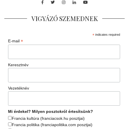
Facebook
Twitter
Instagram
LinkedIn
Youtube
VIGYÁZÓ SZEMEDNEK
*
indicates required
*
E-mail
Keresztnév
Vezetéknév
Mi érdekel? Milyen posztokról értesítsünk?
Francia kultúra (franciacsok.hu posztjai)
Francia politika (franciapolitika.com posztjai)