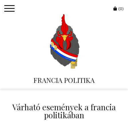
Skip
Cart
to
(0)
content
FRANCIA POLITIKA
Várható események a francia
politikában