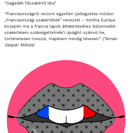
“Dagadék főszakértő liba”
“Franciaországról viszont egyetlen (jellegzetes módon
„Franciaország-szakértőnek” nevezett – mintha Európa
közepén ma a francia lapok áttekintéséhez különösebb
szakértelem szükségeltetnék!) újságíró számol be,
történetesen rosszul, majdnem mindig tévesen.”
(Tamás
Gáspár Miklós)