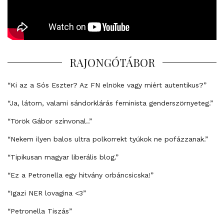
RAJONGÓTÁBOR
“Ki az a Sós Eszter? Az FN elnöke vagy miért autentikus?”
“Ja, látom, valami sándorklárás feminista genderszörnyeteg.”
“Török Gábor színvonal..”
“Nekem ilyen balos ultra polkorrekt tyúkok ne pofázzanak.”
“Tipikusan magyar liberális blog.”
“Ez a Petronella egy hitvány orbáncsicska!”
“Igazi NER lovagina <3”
“Petronella Tiszás”