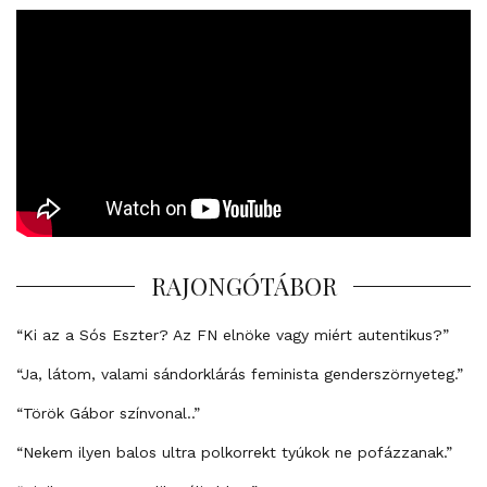
RAJONGÓTÁBOR
“Ki az a Sós Eszter? Az FN elnöke vagy miért autentikus?”
“Ja, látom, valami sándorklárás feminista genderszörnyeteg.”
“Török Gábor színvonal..”
“Nekem ilyen balos ultra polkorrekt tyúkok ne pofázzanak.”