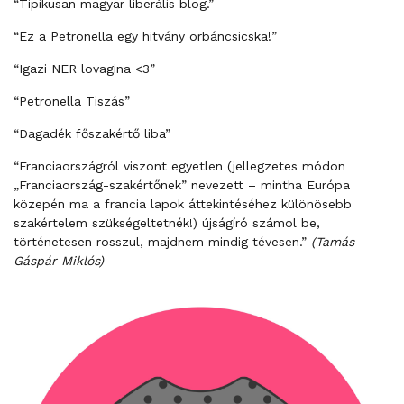
“Tipikusan magyar liberális blog.”
“Ez a Petronella egy hitvány orbáncsicska!”
“Igazi NER lovagina <3”
“Petronella Tiszás”
“Dagadék főszakértő liba”
“Franciaországról viszont egyetlen (jellegzetes módon
„Franciaország-szakértőnek” nevezett – mintha Európa
közepén ma a francia lapok áttekintéséhez különösebb
szakértelem szükségeltetnék!) újságíró számol be,
történetesen rosszul, majdnem mindig tévesen.”
(Tamás
Gáspár Miklós)