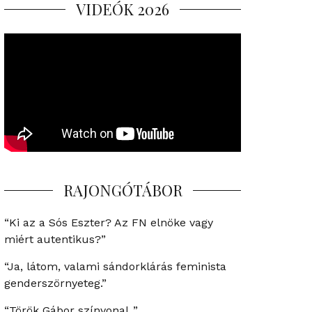
VIDEÓK 2026
RAJONGÓTÁBOR
“Ki az a Sós Eszter? Az FN elnöke vagy
miért autentikus?”
“Ja, látom, valami sándorklárás feminista
genderszörnyeteg.”
“Török Gábor színvonal..”