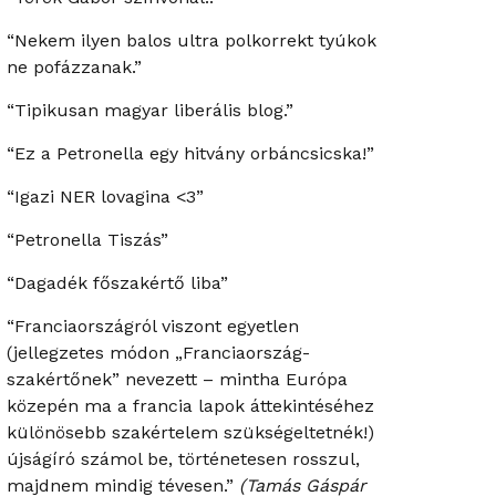
“Nekem ilyen balos ultra polkorrekt tyúkok
ne pofázzanak.”
“Tipikusan magyar liberális blog.”
“Ez a Petronella egy hitvány orbáncsicska!”
“Igazi NER lovagina <3”
“Petronella Tiszás”
“Dagadék főszakértő liba”
“Franciaországról viszont egyetlen
(jellegzetes módon „Franciaország-
szakértőnek” nevezett – mintha Európa
közepén ma a francia lapok áttekintéséhez
különösebb szakértelem szükségeltetnék!)
újságíró számol be, történetesen rosszul,
majdnem mindig tévesen.”
(Tamás Gáspár