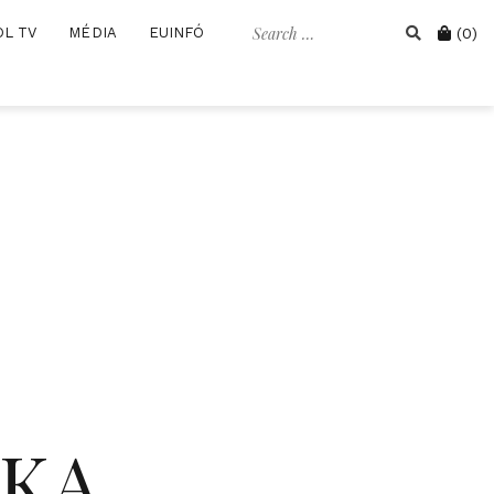
Search
Cart
OL TV
MÉDIA
EUINFÓ
(0)
for:
IKA