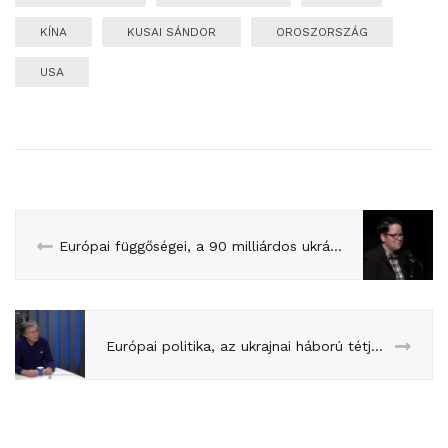
KÍNA
KUSAI SÁNDOR
OROSZORSZÁG
USA
Európai függőségei, a 90 milliárdos ukrán hitel és az Epstein-ügy európai következményei: itt az EU Infó 16.
Európai politika, az ukrajnai háború tétje és a szuverenista erősödés a centrumból nézve: Szent-Iványi István a Franciapolitikában