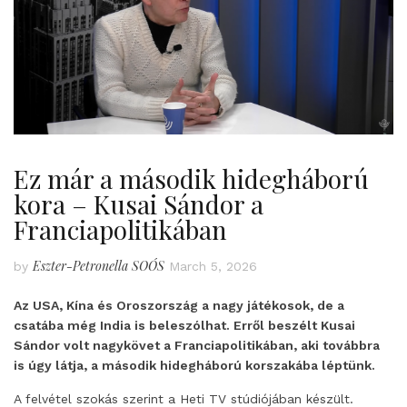
Ez már a második hidegháború
kora – Kusai Sándor a
Franciapolitikában
Eszter-Petronella SOÓS
by
March 5, 2026
Az USA, Kína és Oroszország a nagy játékosok, de a
csatába még India is beleszólhat. Erről beszélt Kusai
Sándor volt nagykövet a Franciapolitikában, aki továbbra
is úgy látja, a második hidegháború korszakába léptünk.
A felvétel szokás szerint a Heti TV stúdiójában készült.