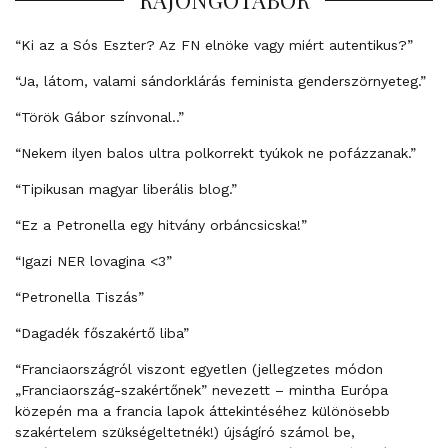
“Ki az a Sós Eszter? Az FN elnöke vagy miért autentikus?”
“Ja, látom, valami sándorklárás feminista genderszörnyeteg.”
“Török Gábor színvonal..”
“Nekem ilyen balos ultra polkorrekt tyúkok ne pofázzanak.”
“Tipikusan magyar liberális blog.”
“Ez a Petronella egy hitvány orbáncsicska!”
“Igazi NER lovagina <3”
“Petronella Tiszás”
“Dagadék főszakértő liba”
“Franciaországról viszont egyetlen (jellegzetes módon
„Franciaország-szakértőnek” nevezett – mintha Európa
közepén ma a francia lapok áttekintéséhez különösebb
szakértelem szükségeltetnék!) újságíró számol be,