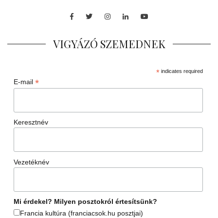
Facebook
Twitter
Instagram
LinkedIn
Youtube
VIGYÁZÓ SZEMEDNEK
*
indicates required
*
E-mail
Keresztnév
Vezetéknév
Mi érdekel? Milyen posztokról értesítsünk?
Francia kultúra (franciacsok.hu posztjai)