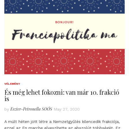
VÉLEMÉNY
És még lehet fokozni: van már 10. frakció
is
Eszter-Petronella SOÓS
by
May 27, 2020
A múlt héten jött létre a Nemzetgyűlés kilencedik frakciója,
ezzel az En marche elveszítette az abszolút többségét. Ez