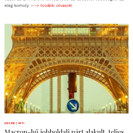
elég komoly
—-> tovább olvasok!
EGYÉB / MTI
Macron-hű jobboldali párt alakult, teljes