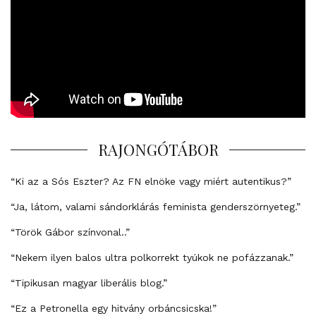
RAJONGÓTÁBOR
“Ki az a Sós Eszter? Az FN elnöke vagy miért autentikus?”
“Ja, látom, valami sándorklárás feminista genderszörnyeteg.”
“Török Gábor színvonal..”
“Nekem ilyen balos ultra polkorrekt tyúkok ne pofázzanak.”
“Tipikusan magyar liberális blog.”
“Ez a Petronella egy hitvány orbáncsicska!”