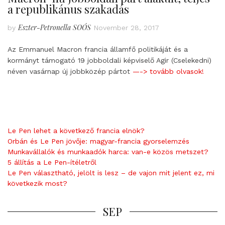
a republikánus szakadás
Eszter-Petronella SOÓS
by
November 28, 2017
Az Emmanuel Macron francia államfő politikáját és a
kormányt támogató 19 jobboldali képviselő Agir (Cselekedni)
néven vasárnap új jobbközép pártot
—-> tovább olvasok!
Le Pen lehet a következő francia elnök?
Orbán és Le Pen jövője: magyar-francia gyorselemzés
Munkavállalók és munkaadók harca: van-e közös metszet?
5 állítás a Le Pen-ítéletről
Le Pen választható, jelölt is lesz – de vajon mit jelent ez, mi
következik most?
SEP