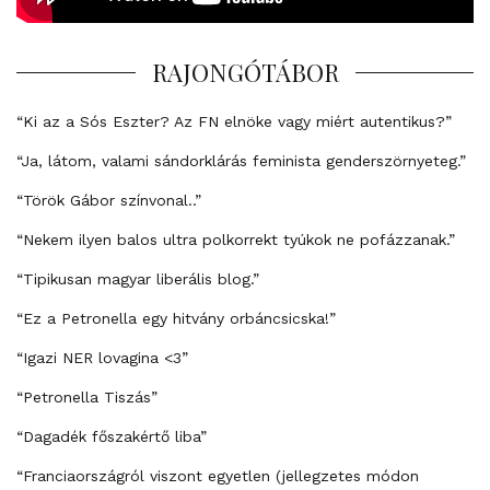
RAJONGÓTÁBOR
“Ki az a Sós Eszter? Az FN elnöke vagy miért autentikus?”
“Ja, látom, valami sándorklárás feminista genderszörnyeteg.”
“Török Gábor színvonal..”
“Nekem ilyen balos ultra polkorrekt tyúkok ne pofázzanak.”
“Tipikusan magyar liberális blog.”
“Ez a Petronella egy hitvány orbáncsicska!”
“Igazi NER lovagina <3”
“Petronella Tiszás”
“Dagadék főszakértő liba”
“Franciaországról viszont egyetlen (jellegzetes módon