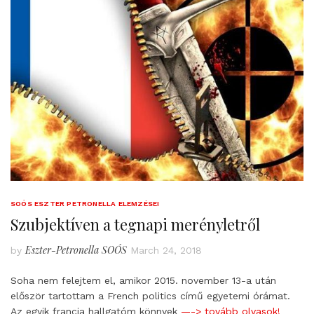
SOÓS ESZTER PETRONELLA ELEMZÉSEI
Szubjektíven a tegnapi merényletről
Eszter-Petronella SOÓS
by
March 24, 2018
Soha nem felejtem el, amikor 2015. november 13-a után
először tartottam a French politics című egyetemi órámat.
Az egyik francia hallgatóm könnyek
—-> tovább olvasok!