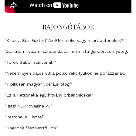
RAJONGÓTÁBOR
“Ki az a Sós Eszter? Az FN elnöke vagy miért autentikus?”
“Ja, látom, valami sándorklárás feminista genderszörnyeteg.”
“Török Gábor színvonal..”
“Nekem ilyen balos ultra polkorrekt tyúkok ne pofázzanak.”
“Tipikusan magyar liberális blog.”
“Ez a Petronella egy hitvány orbáncsicska!”
“Igazi NER lovagina <3”
“Petronella Tiszás”
“Dagadék főszakértő liba”