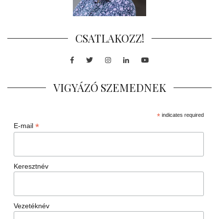
CSATLAKOZZ!
Facebook
Twitter
Instagram
LinkedIn
Youtube
VIGYÁZÓ SZEMEDNEK
*
indicates required
*
E-mail
Keresztnév
Vezetéknév