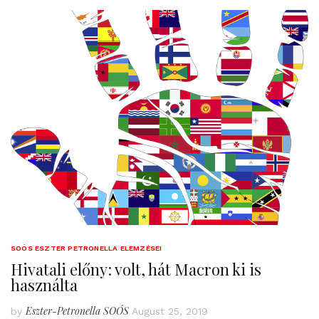
SOÓS ESZTER PETRONELLA ELEMZÉSEI
Hivatali előny: volt, hát Macron ki is
használta
Eszter-Petronella SOÓS
by
August 25, 2019