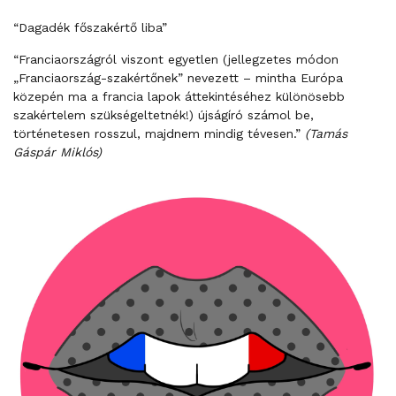
“Dagadék főszakértő liba”
“Franciaországról viszont egyetlen (jellegzetes módon
„Franciaország-szakértőnek” nevezett – mintha Európa
közepén ma a francia lapok áttekintéséhez különösebb
szakértelem szükségeltetnék!) újságíró számol be,
történetesen rosszul, majdnem mindig tévesen.”
(Tamás
Gáspár Miklós)