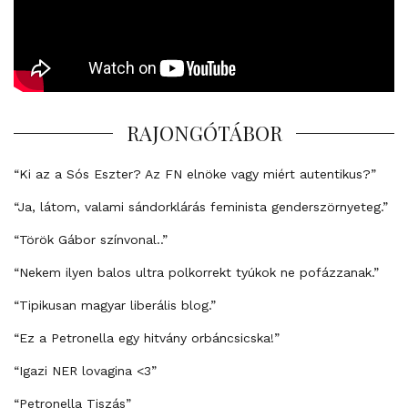
RAJONGÓTÁBOR
“Ki az a Sós Eszter? Az FN elnöke vagy miért autentikus?”
“Ja, látom, valami sándorklárás feminista genderszörnyeteg.”
“Török Gábor színvonal..”
“Nekem ilyen balos ultra polkorrekt tyúkok ne pofázzanak.”
“Tipikusan magyar liberális blog.”
“Ez a Petronella egy hitvány orbáncsicska!”
“Igazi NER lovagina <3”
“Petronella Tiszás”