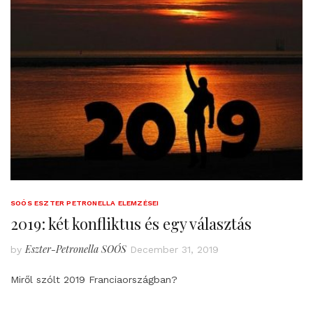
SOÓS ESZTER PETRONELLA ELEMZÉSEI
2019: két konfliktus és egy választás
Eszter-Petronella SOÓS
by
December 31, 2019
Miről szólt 2019 Franciaországban?