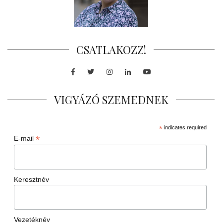
CSATLAKOZZ!
Facebook
Twitter
Instagram
LinkedIn
Youtube
VIGYÁZÓ SZEMEDNEK
*
indicates required
*
E-mail
Keresztnév
Vezetéknév