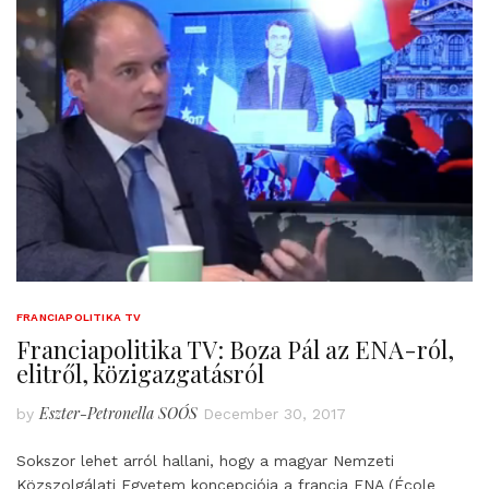
FRANCIAPOLITIKA TV
Franciapolitika TV: Boza Pál az ENA-ról,
elitről, közigazgatásról
Eszter-Petronella SOÓS
by
December 30, 2017
Sokszor lehet arról hallani, hogy a magyar Nemzeti
Közszolgálati Egyetem koncepciója a francia ENA (École