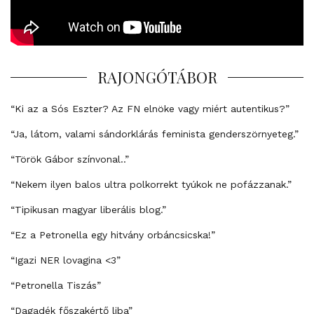
RAJONGÓTÁBOR
“Ki az a Sós Eszter? Az FN elnöke vagy miért autentikus?”
“Ja, látom, valami sándorklárás feminista genderszörnyeteg.”
“Török Gábor színvonal..”
“Nekem ilyen balos ultra polkorrekt tyúkok ne pofázzanak.”
“Tipikusan magyar liberális blog.”
“Ez a Petronella egy hitvány orbáncsicska!”
“Igazi NER lovagina <3”
“Petronella Tiszás”
“Dagadék főszakértő liba”