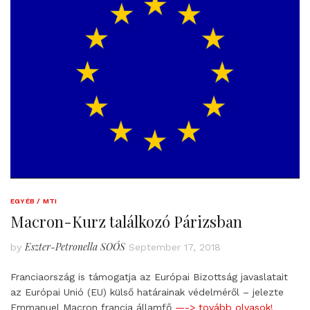
EGYÉB / MTI
Macron-Kurz találkozó Párizsban
Eszter-Petronella SOÓS
by
September 17, 2018
Franciaország is támogatja az Európai Bizottság javaslatait
az Európai Unió (EU) külső határainak védelméről – jelezte
Emmanuel Macron francia államfő
—-> tovább olvasok!