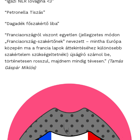
“Igazi NER lovagina <3”
“Petronella Tiszás”
“Dagadék főszakértő liba”
“Franciaországról viszont egyetlen (jellegzetes módon
„Franciaország-szakértőnek” nevezett – mintha Európa
közepén ma a francia lapok áttekintéséhez különösebb
szakértelem szükségeltetnék!) újságíró számol be,
történetesen rosszul, majdnem mindig tévesen.”
(Tamás
Gáspár Miklós)