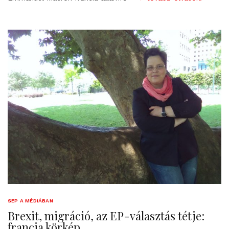
SEP A MÉDIÁBAN
Brexit, migráció, az EP-választás tétje:
francia körkép