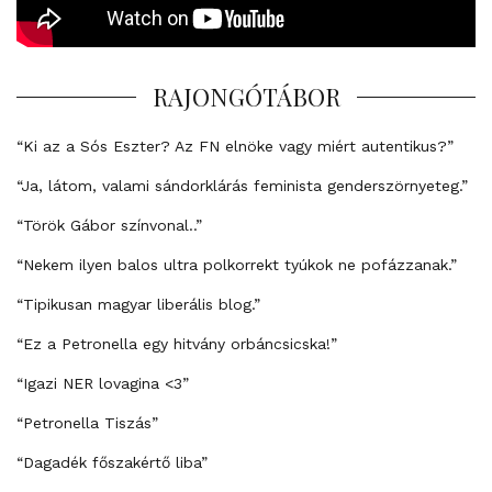
RAJONGÓTÁBOR
“Ki az a Sós Eszter? Az FN elnöke vagy miért autentikus?”
“Ja, látom, valami sándorklárás feminista genderszörnyeteg.”
“Török Gábor színvonal..”
“Nekem ilyen balos ultra polkorrekt tyúkok ne pofázzanak.”
“Tipikusan magyar liberális blog.”
“Ez a Petronella egy hitvány orbáncsicska!”
“Igazi NER lovagina <3”
“Petronella Tiszás”
“Dagadék főszakértő liba”