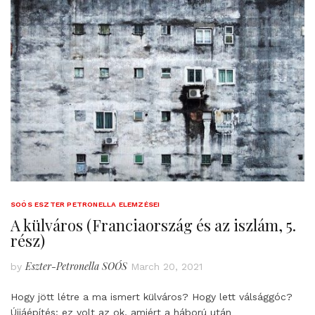
SOÓS ESZTER PETRONELLA ELEMZÉSEI
A külváros (Franciaország és az iszlám, 5.
rész)
Eszter-Petronella SOÓS
by
March 20, 2021
Hogy jött létre a ma ismert külváros? Hogy lett válsággóc?
Újjáépítés: ez volt az ok, amiért a háború után