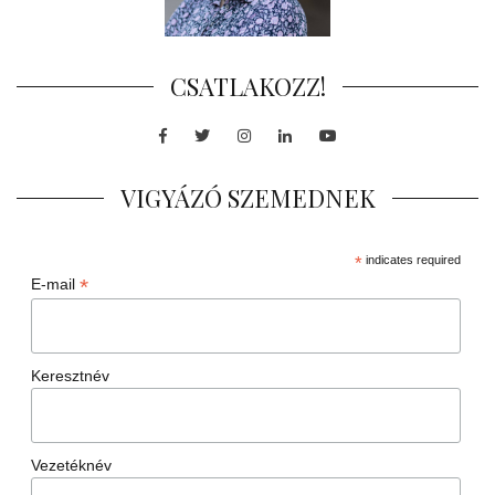
CSATLAKOZZ!
Facebook
Twitter
Instagram
LinkedIn
Youtube
VIGYÁZÓ SZEMEDNEK
*
indicates required
*
E-mail
Keresztnév
Vezetéknév