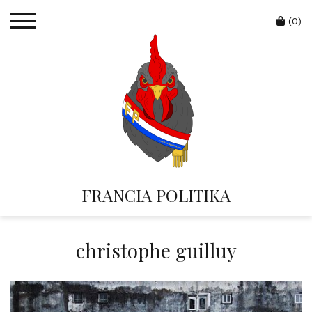
Skip
Cart
to
(0)
content
FRANCIA POLITIKA
christophe guilluy