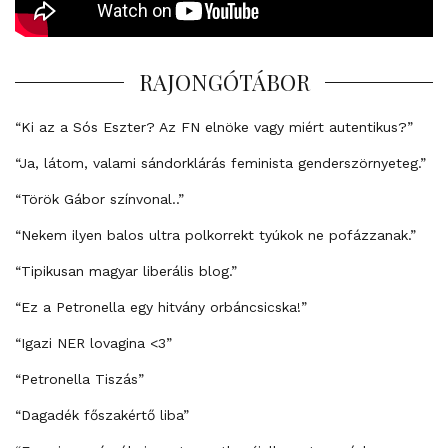
RAJONGÓTÁBOR
“Ki az a Sós Eszter? Az FN elnöke vagy miért autentikus?”
“Ja, látom, valami sándorklárás feminista genderszörnyeteg.”
“Török Gábor színvonal..”
“Nekem ilyen balos ultra polkorrekt tyúkok ne pofázzanak.”
“Tipikusan magyar liberális blog.”
“Ez a Petronella egy hitvány orbáncsicska!”
“Igazi NER lovagina <3”
“Petronella Tiszás”
“Dagadék főszakértő liba”