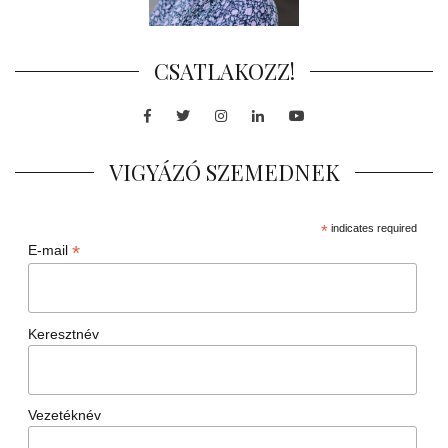
CSATLAKOZZ!
Facebook
Twitter
Instagram
LinkedIn
Youtube
VIGYÁZÓ SZEMEDNEK
*
indicates required
*
E-mail
Keresztnév
Vezetéknév