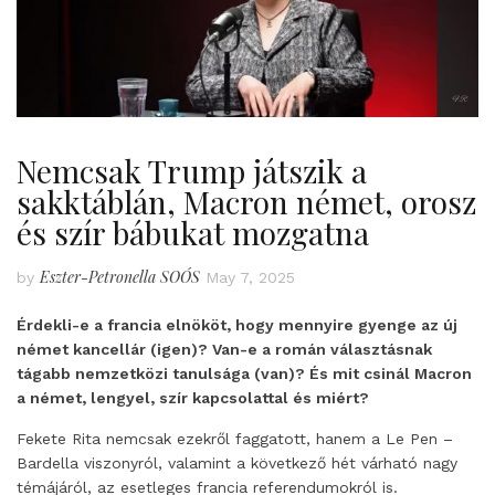
Nemcsak Trump játszik a
sakktáblán, Macron német, orosz
és szír bábukat mozgatna
Eszter-Petronella SOÓS
by
May 7, 2025
Érdekli-e a francia elnököt, hogy mennyire gyenge az új
német kancellár (igen)? Van-e a román választásnak
tágabb nemzetközi tanulsága (van)? És mit csinál Macron
a német, lengyel, szír kapcsolattal és miért?
Fekete Rita nemcsak ezekről faggatott, hanem a Le Pen –
Bardella viszonyról, valamint a következő hét várható nagy
témájáról, az esetleges francia referendumokról is.