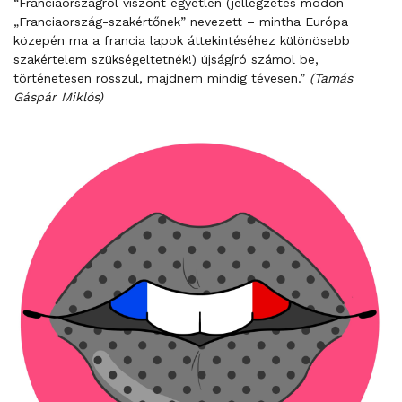
“Franciaországról viszont egyetlen (jellegzetes módon
„Franciaország-szakértőnek” nevezett – mintha Európa
közepén ma a francia lapok áttekintéséhez különösebb
szakértelem szükségeltetnék!) újságíró számol be,
történetesen rosszul, majdnem mindig tévesen.”
(Tamás
Gáspár Miklós)