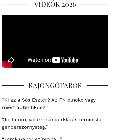
VIDEÓK 2026
RAJONGÓTÁBOR
“Ki az a Sós Eszter? Az FN elnöke vagy
miért autentikus?”
“Ja, látom, valami sándorklárás feminista
genderszörnyeteg.”
“Török Gábor színvonal..”