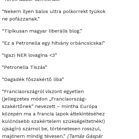
“Nekem ilyen balos ultra polkorrekt tyúkok
ne pofázzanak.”
“Tipikusan magyar liberális blog.”
“Ez a Petronella egy hitvány orbáncsicska!”
“Igazi NER lovagina <3”
“Petronella Tiszás”
“Dagadék főszakértő liba”
“Franciaországról viszont egyetlen
(jellegzetes módon „Franciaország-
szakértőnek” nevezett – mintha Európa
közepén ma a francia lapok áttekintéséhez
különösebb szakértelem szükségeltetnék!)
újságíró számol be, történetesen rosszul,
majdnem mindig tévesen.”
(Tamás Gáspár