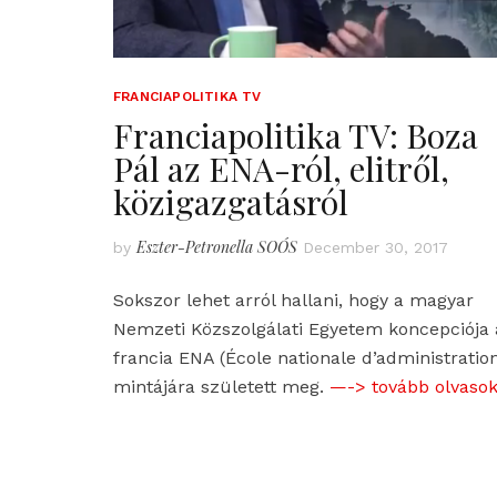
FRANCIAPOLITIKA TV
Franciapolitika TV: Boza
Pál az ENA-ról, elitről,
közigazgatásról
Eszter-Petronella SOÓS
by
December 30, 2017
Sokszor lehet arról hallani, hogy a magyar
Nemzeti Közszolgálati Egyetem koncepciója 
francia ENA (École nationale d’administratio
mintájára született meg.
—-> tovább olvasok