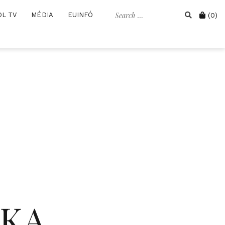
Search
Cart
OL TV
MÉDIA
EUINFÓ
(0)
for:
IKA