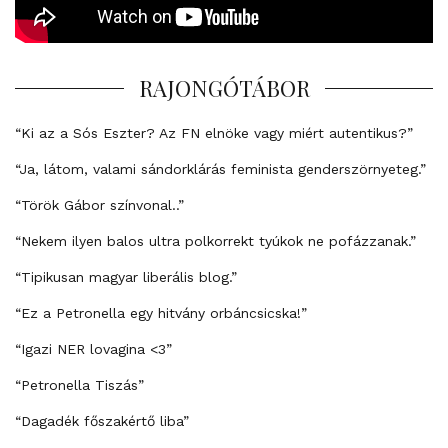
RAJONGÓTÁBOR
“Ki az a Sós Eszter? Az FN elnöke vagy miért autentikus?”
“Ja, látom, valami sándorklárás feminista genderszörnyeteg.”
“Török Gábor színvonal..”
“Nekem ilyen balos ultra polkorrekt tyúkok ne pofázzanak.”
“Tipikusan magyar liberális blog.”
“Ez a Petronella egy hitvány orbáncsicska!”
“Igazi NER lovagina <3”
“Petronella Tiszás”
“Dagadék főszakértő liba”