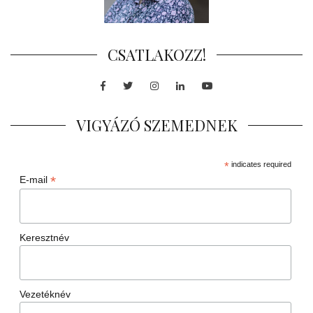
CSATLAKOZZ!
Facebook
Twitter
Instagram
LinkedIn
Youtube
VIGYÁZÓ SZEMEDNEK
*
indicates required
*
E-mail
Keresztnév
Vezetéknév