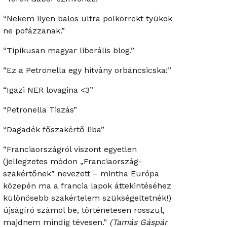
“Nekem ilyen balos ultra polkorrekt tyúkok
ne pofázzanak.”
“Tipikusan magyar liberális blog.”
“Ez a Petronella egy hitvány orbáncsicska!”
“Igazi NER lovagina <3”
“Petronella Tiszás”
“Dagadék főszakértő liba”
“Franciaországról viszont egyetlen
(jellegzetes módon „Franciaország-
szakértőnek” nevezett – mintha Európa
közepén ma a francia lapok áttekintéséhez
különösebb szakértelem szükségeltetnék!)
újságíró számol be, történetesen rosszul,
majdnem mindig tévesen.”
(Tamás Gáspár