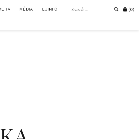
Search
Cart
OL TV
MÉDIA
EUINFÓ
(0)
for:
IKA