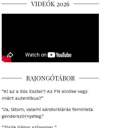
VIDEÓK 2026
RAJONGÓTÁBOR
“Ki az a Sós Eszter? Az FN elnöke vagy
miért autentikus?”
“Ja, látom, valami sándorklárás feminista
genderszörnyeteg.”
“Török Gábor színvonal..”