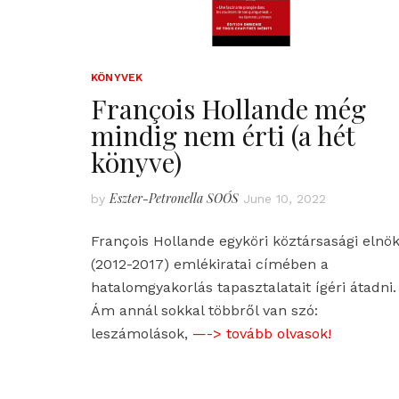
KÖNYVEK
François Hollande még
mindig nem érti (a hét
könyve)
Eszter-Petronella SOÓS
by
June 10, 2022
François Hollande egyköri köztársasági elnö
(2012-2017) emlékiratai címében a
hatalomgyakorlás tapasztalatait ígéri átadni.
Ám annál sokkal többről van szó:
leszámolások,
—-> tovább olvasok!