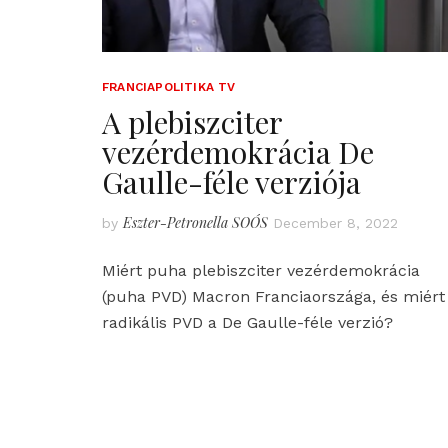
FRANCIAPOLITIKA TV
A plebiszciter
vezérdemokrácia De
Gaulle-féle verziója
Eszter-Petronella SOÓS
by
December 8, 2022
Miért puha plebiszciter vezérdemokrácia
(puha PVD) Macron Franciaországa, és miért
radikális PVD a De Gaulle-féle verzió?