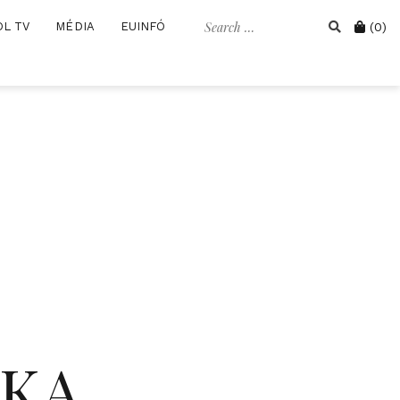
Search
Cart
OL TV
MÉDIA
EUINFÓ
(0)
for:
IKA