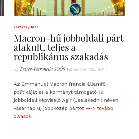
EGYÉB / MTI
Macron-hű jobboldali párt
alakult, teljes a
republikánus szakadás
Eszter-Petronella SOÓS
by
November 28, 2017
Az Emmanuel Macron francia államfő
politikáját és a kormányt támogató 19
jobboldali képviselő Agir (Cselekedni) néven
vasárnap új jobbközép pártot
—-> tovább
olvasok!