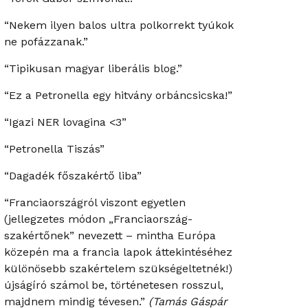
“Nekem ilyen balos ultra polkorrekt tyúkok
ne pofázzanak.”
“Tipikusan magyar liberális blog.”
“Ez a Petronella egy hitvány orbáncsicska!”
“Igazi NER lovagina <3”
“Petronella Tiszás”
“Dagadék főszakértő liba”
“Franciaországról viszont egyetlen
(jellegzetes módon „Franciaország-
szakértőnek” nevezett – mintha Európa
közepén ma a francia lapok áttekintéséhez
különösebb szakértelem szükségeltetnék!)
újságíró számol be, történetesen rosszul,
majdnem mindig tévesen.”
(Tamás Gáspár