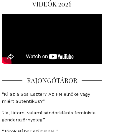
VIDEÓK 2026
RAJONGÓTÁBOR
“Ki az a Sós Eszter? Az FN elnöke vagy
miért autentikus?”
“Ja, látom, valami sándorklárás feminista
genderszörnyeteg.”
“Török Gábor színvonal..”