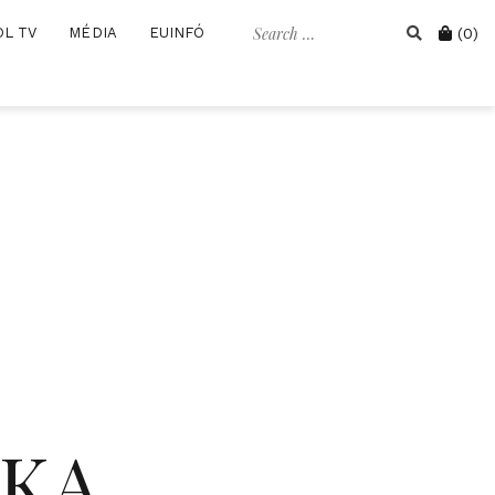
Search
Cart
OL TV
MÉDIA
EUINFÓ
(0)
for:
IKA