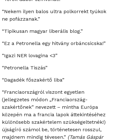
“Nekem ilyen balos ultra polkorrekt tyúkok
ne pofázzanak.”
“Tipikusan magyar liberális blog.”
“Ez a Petronella egy hitvány orbáncsicska!”
“Igazi NER lovagina <3”
“Petronella Tiszás”
“Dagadék főszakértő liba”
“Franciaországról viszont egyetlen
(jellegzetes módon „Franciaország-
szakértőnek” nevezett – mintha Európa
közepén ma a francia lapok áttekintéséhez
különösebb szakértelem szükségeltetnék!)
újságíró számol be, történetesen rosszul,
majdnem mindig tévesen.”
(Tamás Gáspár