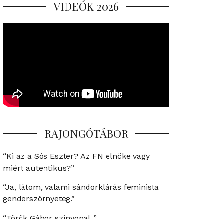
VIDEÓK 2026
RAJONGÓTÁBOR
“Ki az a Sós Eszter? Az FN elnöke vagy
miért autentikus?”
“Ja, látom, valami sándorklárás feminista
genderszörnyeteg.”
“Török Gábor színvonal..”