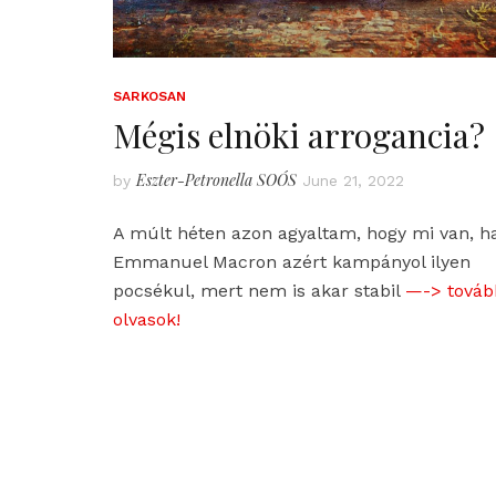
SARKOSAN
Mégis elnöki arrogancia?
Eszter-Petronella SOÓS
by
June 21, 2022
A múlt héten azon agyaltam, hogy mi van, h
Emmanuel Macron azért kampányol ilyen
pocsékul, mert nem is akar stabil
—-> továb
olvasok!