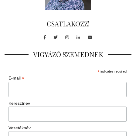
CSATLAKOZZ!
Facebook
Twitter
Instagram
LinkedIn
Youtube
VIGYÁZÓ SZEMEDNEK
*
indicates required
*
E-mail
Keresztnév
Vezetéknév