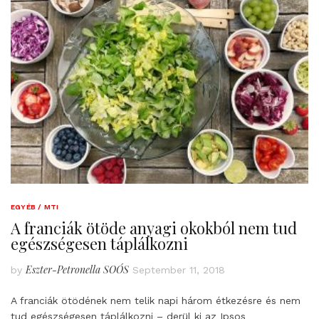
EGYÉB / MTI
A franciák ötöde anyagi okokból nem tud
egészségesen táplálkozni
Eszter-Petronella SOÓS
by
September 11, 2018
A franciák ötödének nem telik napi három étkezésre és nem
tud egészségesen táplálkozni – derül ki az Ipsos