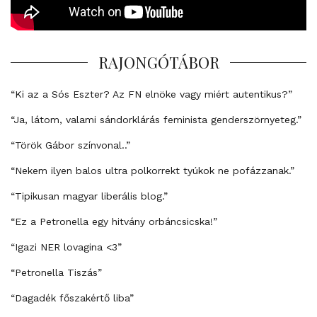
RAJONGÓTÁBOR
“Ki az a Sós Eszter? Az FN elnöke vagy miért autentikus?”
“Ja, látom, valami sándorklárás feminista genderszörnyeteg.”
“Török Gábor színvonal..”
“Nekem ilyen balos ultra polkorrekt tyúkok ne pofázzanak.”
“Tipikusan magyar liberális blog.”
“Ez a Petronella egy hitvány orbáncsicska!”
“Igazi NER lovagina <3”
“Petronella Tiszás”
“Dagadék főszakértő liba”