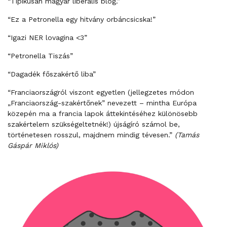
“Tipikusan magyar liberális blog.”
“Ez a Petronella egy hitvány orbáncsicska!”
“Igazi NER lovagina <3”
“Petronella Tiszás”
“Dagadék főszakértő liba”
“Franciaországról viszont egyetlen (jellegzetes módon
„Franciaország-szakértőnek” nevezett – mintha Európa
közepén ma a francia lapok áttekintéséhez különösebb
szakértelem szükségeltetnék!) újságíró számol be,
történetesen rosszul, majdnem mindig tévesen.”
(Tamás
Gáspár Miklós)