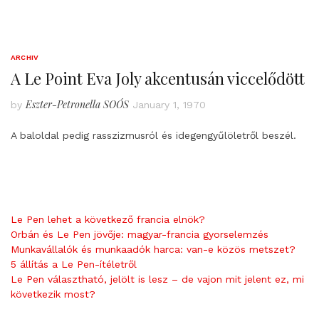
ARCHIV
A Le Point Eva Joly akcentusán viccelődött
Eszter-Petronella SOÓS
by
January 1, 1970
A baloldal pedig rasszizmusról és idegengyűlöletről beszél.
Le Pen lehet a következő francia elnök?
Orbán és Le Pen jövője: magyar-francia gyorselemzés
Munkavállalók és munkaadók harca: van-e közös metszet?
5 állítás a Le Pen-ítéletről
Le Pen választható, jelölt is lesz – de vajon mit jelent ez, mi
következik most?