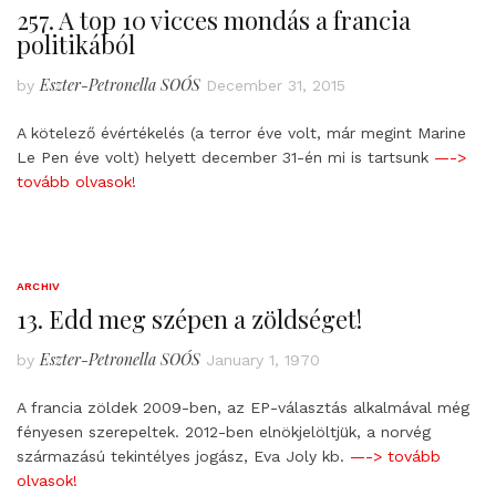
257. A top 10 vicces mondás a francia
politikából
Eszter-Petronella SOÓS
by
December 31, 2015
A kötelező évértékelés (a terror éve volt, már megint Marine
Le Pen éve volt) helyett december 31-én mi is tartsunk
—->
tovább olvasok!
ARCHIV
13. Edd meg szépen a zöldséget!
Eszter-Petronella SOÓS
by
January 1, 1970
A francia zöldek 2009-ben, az EP-választás alkalmával még
fényesen szerepeltek. 2012-ben elnökjelöltjük, a norvég
származású tekintélyes jogász, Eva Joly kb.
—-> tovább
olvasok!