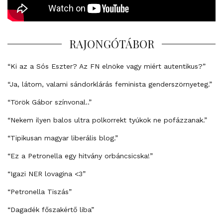
RAJONGÓTÁBOR
“Ki az a Sós Eszter? Az FN elnöke vagy miért autentikus?”
“Ja, látom, valami sándorklárás feminista genderszörnyeteg.”
“Török Gábor színvonal..”
“Nekem ilyen balos ultra polkorrekt tyúkok ne pofázzanak.”
“Tipikusan magyar liberális blog.”
“Ez a Petronella egy hitvány orbáncsicska!”
“Igazi NER lovagina <3”
“Petronella Tiszás”
“Dagadék főszakértő liba”