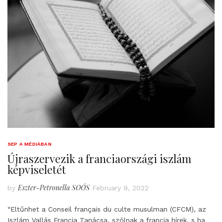
SEP A MÉDIÁBAN
Újraszervezik a franciaországi iszlám
képviseletét
Eszter-Petronella SOÓS
by
February 9, 2022
“Eltűnhet a Conseil français du culte musulman (CFCM), az
Iszlám Vallás Francia Tanácsa, szólnak a francia hírek, s ha