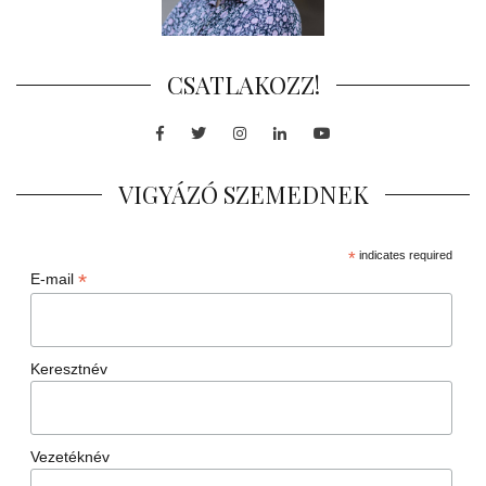
CSATLAKOZZ!
Facebook
Twitter
Instagram
LinkedIn
Youtube
VIGYÁZÓ SZEMEDNEK
*
indicates required
*
E-mail
Keresztnév
Vezetéknév