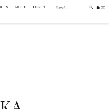
Search
Cart
OL TV
MÉDIA
EUINFÓ
(0)
for:
IKA