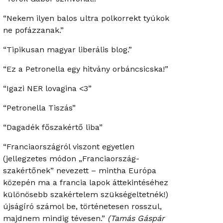
“Nekem ilyen balos ultra polkorrekt tyúkok
ne pofázzanak.”
“Tipikusan magyar liberális blog.”
“Ez a Petronella egy hitvány orbáncsicska!”
“Igazi NER lovagina <3”
“Petronella Tiszás”
“Dagadék főszakértő liba”
“Franciaországról viszont egyetlen
(jellegzetes módon „Franciaország-
szakértőnek” nevezett – mintha Európa
közepén ma a francia lapok áttekintéséhez
különösebb szakértelem szükségeltetnék!)
újságíró számol be, történetesen rosszul,
majdnem mindig tévesen.”
(Tamás Gáspár