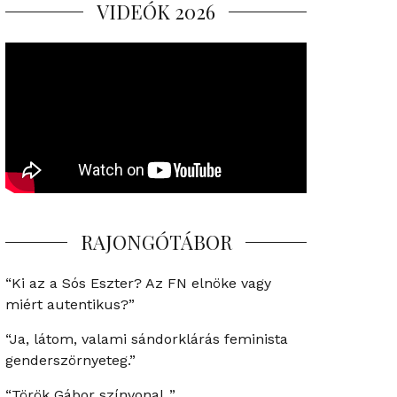
VIDEÓK 2026
RAJONGÓTÁBOR
“Ki az a Sós Eszter? Az FN elnöke vagy
miért autentikus?”
“Ja, látom, valami sándorklárás feminista
genderszörnyeteg.”
“Török Gábor színvonal..”