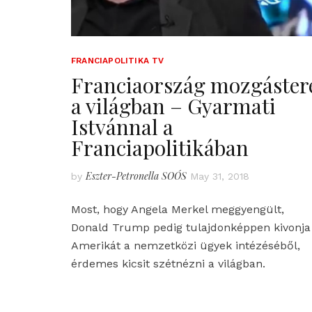
FRANCIAPOLITIKA TV
Franciaország mozgáster
a világban – Gyarmati
Istvánnal a
Franciapolitikában
Eszter-Petronella SOÓS
by
May 31, 2018
Most, hogy Angela Merkel meggyengült,
Donald Trump pedig tulajdonképpen kivonja
Amerikát a nemzetközi ügyek intézéséből,
érdemes kicsit szétnézni a világban.