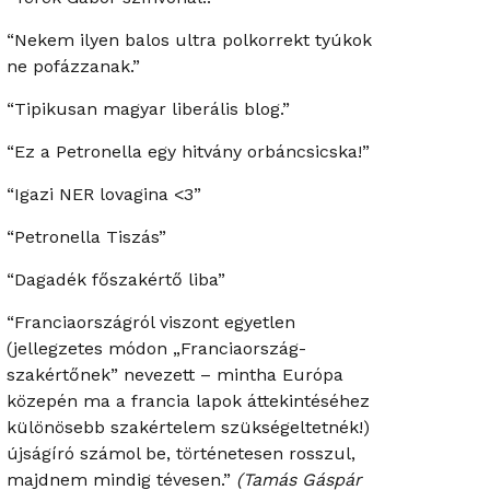
“Nekem ilyen balos ultra polkorrekt tyúkok
ne pofázzanak.”
“Tipikusan magyar liberális blog.”
“Ez a Petronella egy hitvány orbáncsicska!”
“Igazi NER lovagina <3”
“Petronella Tiszás”
“Dagadék főszakértő liba”
“Franciaországról viszont egyetlen
(jellegzetes módon „Franciaország-
szakértőnek” nevezett – mintha Európa
közepén ma a francia lapok áttekintéséhez
különösebb szakértelem szükségeltetnék!)
újságíró számol be, történetesen rosszul,
majdnem mindig tévesen.”
(Tamás Gáspár