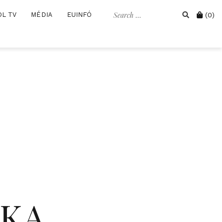
Search
Cart
OL TV
MÉDIA
EUINFÓ
(0)
for:
IKA