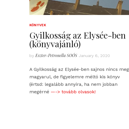
KÖNYVEK
Gyilkosság az Elysée-ben
(könyvajánló)
Eszter-Petronella SOÓS
by
January 6, 2020
A Gyilkosság az Elysée-ben sajnos nincs meg
magyarul, de figyelemre méltó kis könyv
(értsd: legalább annyira, ha nem jobban
megérné
—-> tovább olvasok!