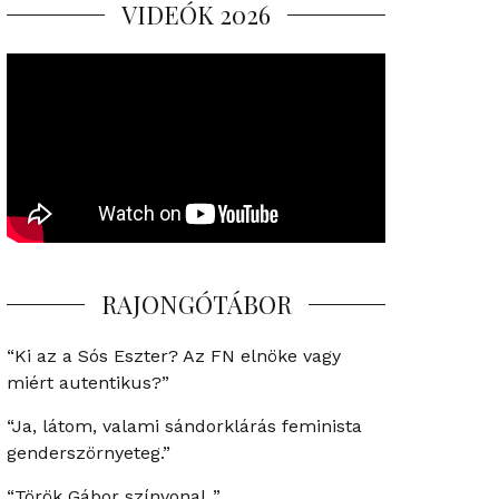
VIDEÓK 2026
RAJONGÓTÁBOR
“Ki az a Sós Eszter? Az FN elnöke vagy
miért autentikus?”
“Ja, látom, valami sándorklárás feminista
genderszörnyeteg.”
“Török Gábor színvonal..”