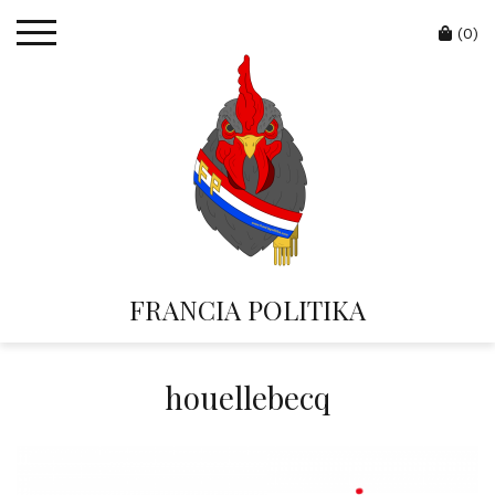
Skip
Cart
to
(0)
content
FRANCIA POLITIKA
houellebecq