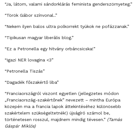
“Ja, látom, valami sándorklárás feminista genderszörnyeteg.”
“Török Gábor színvonal..”
“Nekem ilyen balos ultra polkorrekt tyúkok ne pofázzanak.”
“Tipikusan magyar liberális blog.”
“Ez a Petronella egy hitvány orbáncsicska!”
“Igazi NER lovagina <3”
“Petronella Tiszás”
“Dagadék főszakértő liba”
“Franciaországról viszont egyetlen (jellegzetes módon
„Franciaország-szakértőnek” nevezett – mintha Európa
közepén ma a francia lapok áttekintéséhez különösebb
szakértelem szükségeltetnék!) újságíró számol be,
történetesen rosszul, majdnem mindig tévesen.”
(Tamás
Gáspár Miklós)