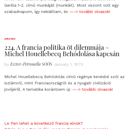
Gerilla 1-2. című munkáját (munkáit). Most viszont volt egy
szabadnapom, így nekiálltam, és
—-> tovább olvasok!
ARCHIV
224. A francia politika öt dilemmája –
Michel Houellebecq Behódolása kapcsán
Eszter-Petronella SOÓS
by
January 1, 1970
Michel Houellebecq Behódolás című regénye kevésbé szól az
iszlámról, mint Franciaországról és a nyugati civilizáció
jövőjéről. A tematika korántsem új:
—-> tovább olvasok!
Le Pen lehet a következő francia elnök?