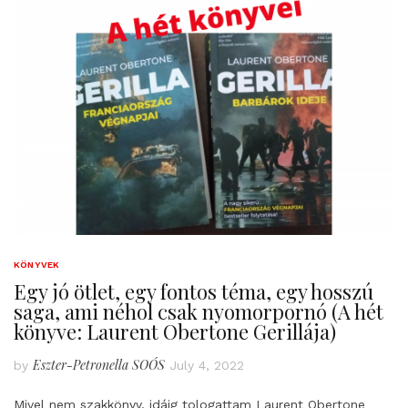
KÖNYVEK
Egy jó ötlet, egy fontos téma, egy hosszú
saga, ami néhol csak nyomorpornó (A hét
könyve: Laurent Obertone Gerillája)
Eszter-Petronella SOÓS
by
July 4, 2022
Mivel nem szakkönyv, idáig tologattam Laurent Obertone