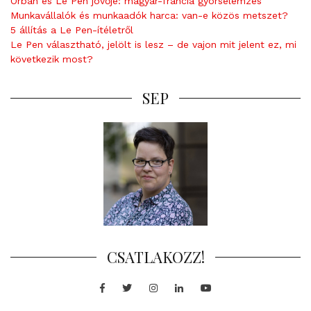
Orbán és Le Pen jövője: magyar-francia gyorselemzés
Munkavállalók és munkaadók harca: van-e közös metszet?
5 állítás a Le Pen-ítéletről
Le Pen választható, jelölt is lesz – de vajon mit jelent ez, mi
következik most?
SEP
CSATLAKOZZ!
Facebook
Twitter
Instagram
LinkedIn
Youtube