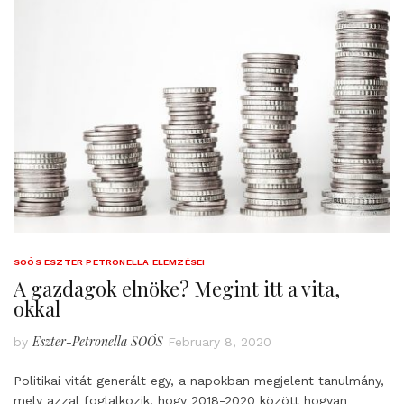
SOÓS ESZTER PETRONELLA ELEMZÉSEI
A gazdagok elnöke? Megint itt a vita,
okkal
Eszter-Petronella SOÓS
by
February 8, 2020
Politikai vitát generált egy, a napokban megjelent tanulmány,
mely azzal foglalkozik, hogy 2018-2020 között hogyan