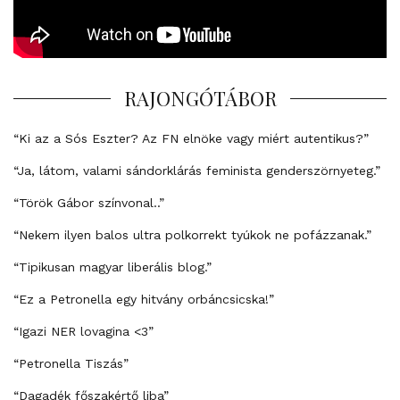
RAJONGÓTÁBOR
“Ki az a Sós Eszter? Az FN elnöke vagy miért autentikus?”
“Ja, látom, valami sándorklárás feminista genderszörnyeteg.”
“Török Gábor színvonal..”
“Nekem ilyen balos ultra polkorrekt tyúkok ne pofázzanak.”
“Tipikusan magyar liberális blog.”
“Ez a Petronella egy hitvány orbáncsicska!”
“Igazi NER lovagina <3”
“Petronella Tiszás”
“Dagadék főszakértő liba”