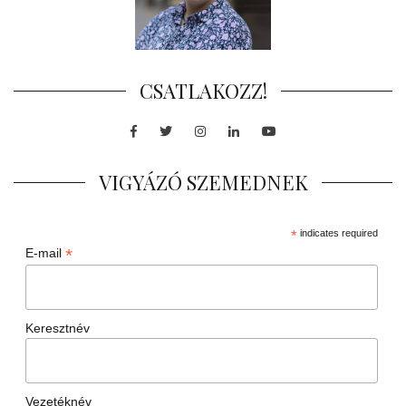
CSATLAKOZZ!
Facebook
Twitter
Instagram
LinkedIn
Youtube
VIGYÁZÓ SZEMEDNEK
*
indicates required
*
E-mail
Keresztnév
Vezetéknév