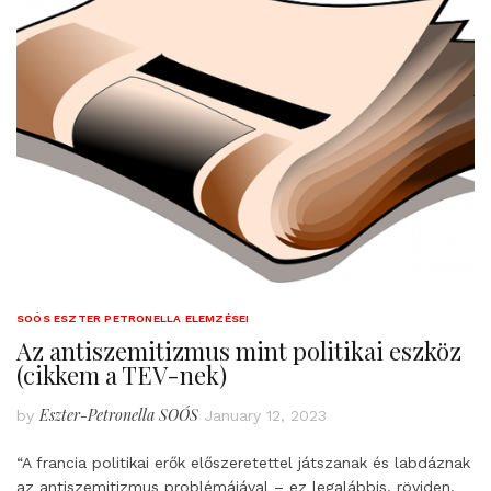
SOÓS ESZTER PETRONELLA ELEMZÉSEI
Az antiszemitizmus mint politikai eszköz
(cikkem a TEV-nek)
Eszter-Petronella SOÓS
by
January 12, 2023
“A francia politikai erők előszeretettel játszanak és labdáznak
az antiszemitizmus problémájával – ez legalábbis, röviden,