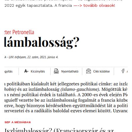
2022 egyik tapasztalata. A francia
—-> tovább olvasok!
SEP A MÉDIÁBAN
Iszlámbalosság? (Franciaország és az