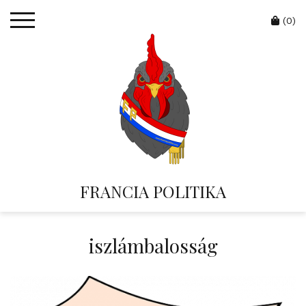
Skip
Cart
to
(0)
content
FRANCIA POLITIKA
iszlámbalosság