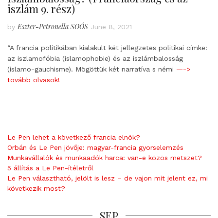
iszlám 9. rész)
Eszter-Petronella SOÓS
by
June 8, 2021
“A francia politikában kialakult két jellegzetes politikai címke:
az iszlamofóbia (islamophobie) és az iszlámbalosság
(islamo-gauchisme). Mögöttük két narratíva s némi
—->
tovább olvasok!
Le Pen lehet a következő francia elnök?
Orbán és Le Pen jövője: magyar-francia gyorselemzés
Munkavállalók és munkaadók harca: van-e közös metszet?
5 állítás a Le Pen-ítéletről
Le Pen választható, jelölt is lesz – de vajon mit jelent ez, mi
következik most?
SEP