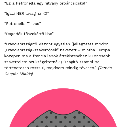
“Ez a Petronella egy hitvány orbáncsicska!”
“Igazi NER lovagina <3”
“Petronella Tiszás”
“Dagadék főszakértő liba”
“Franciaországról viszont egyetlen (jellegzetes módon
„Franciaország-szakértőnek” nevezett – mintha Európa
közepén ma a francia lapok áttekintéséhez különösebb
szakértelem szükségeltetnék!) újságíró számol be,
történetesen rosszul, majdnem mindig tévesen.”
(Tamás
Gáspár Miklós)