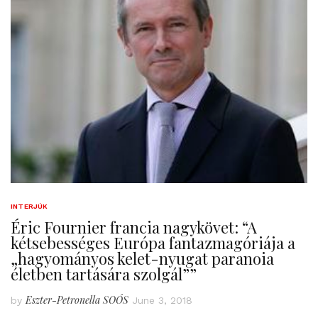
INTERJÚK
Éric Fournier francia nagykövet: “A
kétsebességes Európa fantazmagóriája a
„hagyományos kelet-nyugat paranoia
életben tartására szolgál””
Eszter-Petronella SOÓS
by
June 3, 2018