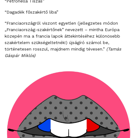
“Petronella Tiszás”
“Dagadék főszakértő liba”
“Franciaországról viszont egyetlen (jellegzetes módon
„Franciaország-szakértőnek” nevezett – mintha Európa
közepén ma a francia lapok áttekintéséhez különösebb
szakértelem szükségeltetnék!) újságíró számol be,
történetesen rosszul, majdnem mindig tévesen.”
(Tamás
Gáspár Miklós)