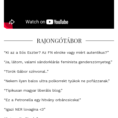
RAJONGÓTÁBOR
“Ki az a Sós Eszter? Az FN elnöke vagy miért autentikus?”
“Ja, látom, valami sándorklárás feminista genderszörnyeteg.”
“Török Gábor színvonal..”
“Nekem ilyen balos ultra polkorrekt tyúkok ne pofázzanak.”
“Tipikusan magyar liberális blog.”
“Ez a Petronella egy hitvány orbáncsicska!”
“Igazi NER lovagina <3”