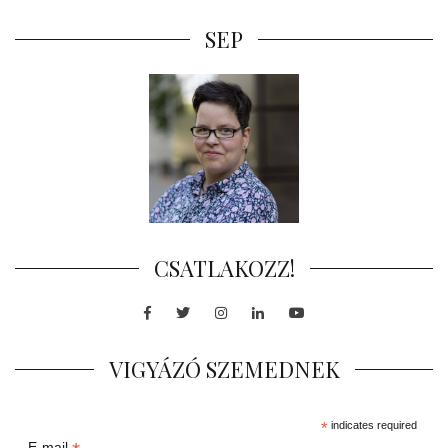
SEP
CSATLAKOZZ!
Facebook
Twitter
Instagram
LinkedIn
Youtube
VIGYÁZÓ SZEMEDNEK
*
indicates required
E-mail