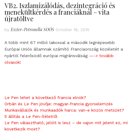
VB2. Iszlamizálódás, dezintegráció és
menekültkérdés a franciáknál – vita
újratöltve
Eszter-Petronella SOÓS
by
October 18, 2015
A több mint 67 millió lakossal a második legnépesebb
Európai Uniós államnak számító Franciaország közéletét a
nyártól felerősödő európai migránsválság
—-> tovább
olvasok!
Le Pen lehet a következő francia elnök?
Orbán és Le Pen jövője: magyar-francia gyorselemzés
Munkavállalók és munkaadók harca: van-e közös metszet?
5 állítás a Le Pen-ítéletről
Le Pen választható, jelölt is lesz – de vajon mit jelent ez, mi
következik most?