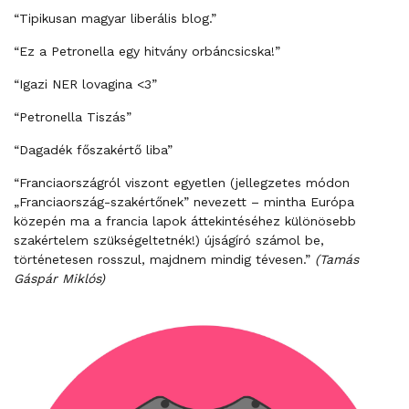
“Tipikusan magyar liberális blog.”
“Ez a Petronella egy hitvány orbáncsicska!”
“Igazi NER lovagina <3”
“Petronella Tiszás”
“Dagadék főszakértő liba”
“Franciaországról viszont egyetlen (jellegzetes módon
„Franciaország-szakértőnek” nevezett – mintha Európa
közepén ma a francia lapok áttekintéséhez különösebb
szakértelem szükségeltetnék!) újságíró számol be,
történetesen rosszul, majdnem mindig tévesen.”
(Tamás
Gáspár Miklós)