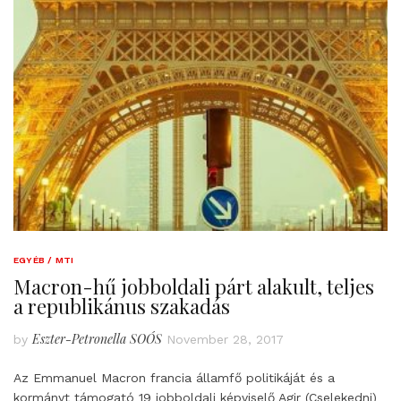
EGYÉB / MTI
Macron-hű jobboldali párt alakult, teljes
a republikánus szakadás
Eszter-Petronella SOÓS
by
November 28, 2017
Az Emmanuel Macron francia államfő politikáját és a
kormányt támogató 19 jobboldali képviselő Agir (Cselekedni)