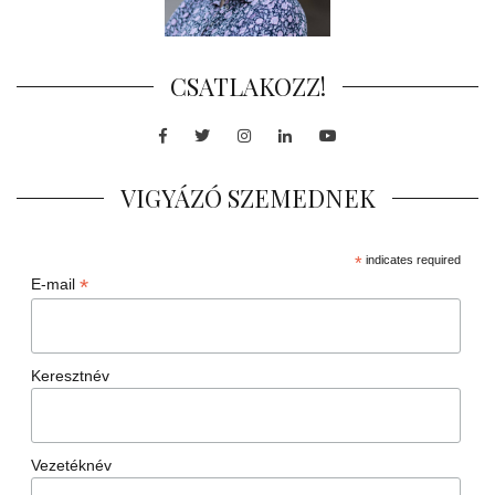
CSATLAKOZZ!
Facebook
Twitter
Instagram
LinkedIn
Youtube
VIGYÁZÓ SZEMEDNEK
*
indicates required
*
E-mail
Keresztnév
Vezetéknév