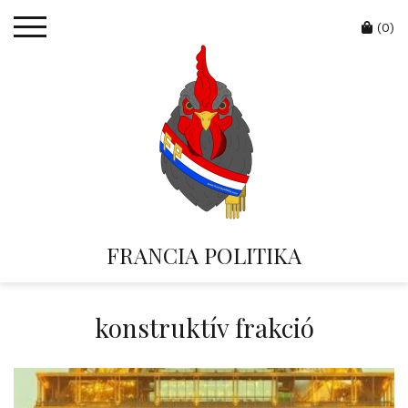
Skip
Cart
to
(0)
content
FRANCIA POLITIKA
konstruktív frakció