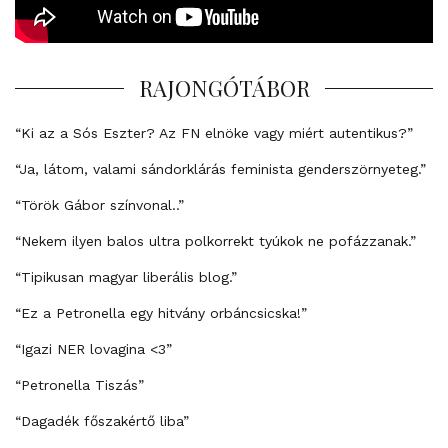
RAJONGÓTÁBOR
“Ki az a Sós Eszter? Az FN elnöke vagy miért autentikus?”
“Ja, látom, valami sándorklárás feminista genderszörnyeteg.”
“Török Gábor színvonal..”
“Nekem ilyen balos ultra polkorrekt tyúkok ne pofázzanak.”
“Tipikusan magyar liberális blog.”
“Ez a Petronella egy hitvány orbáncsicska!”
“Igazi NER lovagina <3”
“Petronella Tiszás”
“Dagadék főszakértő liba”