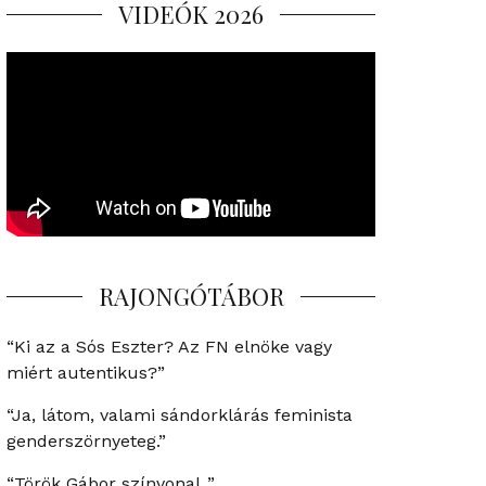
VIDEÓK 2026
RAJONGÓTÁBOR
“Ki az a Sós Eszter? Az FN elnöke vagy
miért autentikus?”
“Ja, látom, valami sándorklárás feminista
genderszörnyeteg.”
“Török Gábor színvonal..”