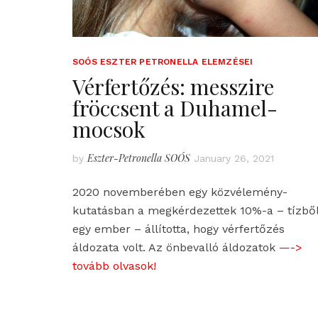
SOÓS ESZTER PETRONELLA ELEMZÉSEI
Vérfertőzés: messzire
fröccsent a Duhamel-
mocsok
Eszter-Petronella SOÓS
by
January 26, 2021
2020 novemberében egy közvélemény-
kutatásban a megkérdezettek 10%-a – tízbő
egy ember – állította, hogy vérfertőzés
áldozata volt. Az önbevalló áldozatok
—->
tovább olvasok!