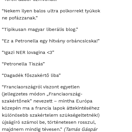
“Nekem ilyen balos ultra polkorrekt tyúkok
ne pofázzanak.”
“Tipikusan magyar liberális blog.”
“Ez a Petronella egy hitvány orbáncsicska!”
“Igazi NER lovagina <3”
“Petronella Tiszás”
“Dagadék főszakértő liba”
“Franciaországról viszont egyetlen
(jellegzetes módon „Franciaország-
szakértőnek” nevezett – mintha Európa
közepén ma a francia lapok áttekintéséhez
különösebb szakértelem szükségeltetnék!)
újságíró számol be, történetesen rosszul,
majdnem mindig tévesen.”
(Tamás Gáspár