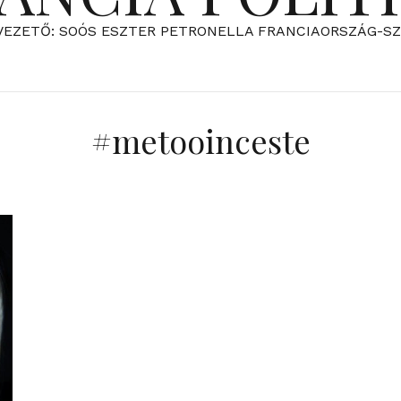
VEZETŐ: SOÓS ESZTER PETRONELLA FRANCIAORSZÁG-S
#metooinceste