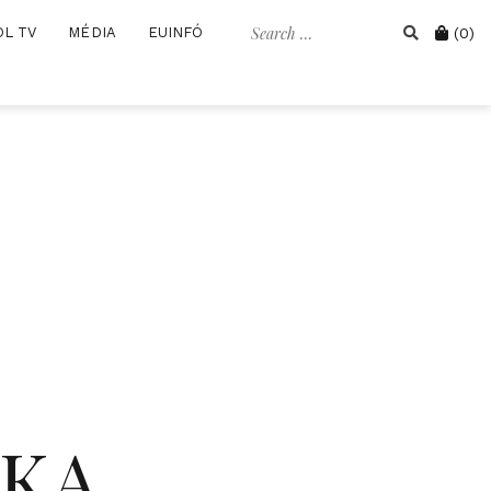
Search
Cart
OL TV
MÉDIA
EUINFÓ
(0)
for:
IKA