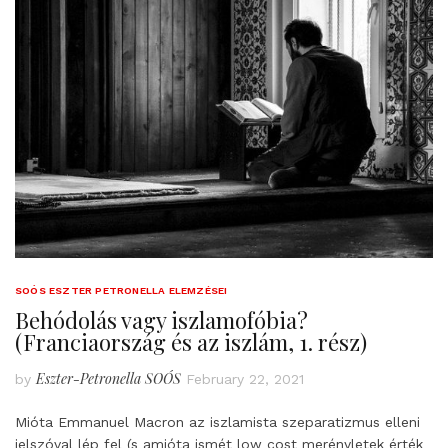
SOÓS ESZTER PETRONELLA ELEMZÉSEI
Behódolás vagy iszlamofóbia?
(Franciaország és az iszlám, 1. rész)
Eszter-Petronella SOÓS
by
February 22, 2021
Mióta Emmanuel Macron az iszlamista szeparatizmus elleni
jelszóval lép fel (s amióta ismét low cost merényletek érték