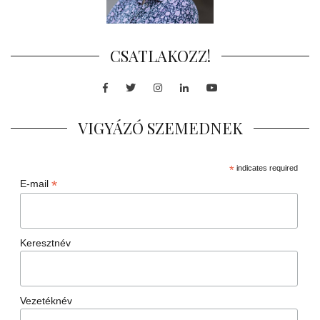
CSATLAKOZZ!
Facebook
Twitter
Instagram
LinkedIn
Youtube
VIGYÁZÓ SZEMEDNEK
*
indicates required
*
E-mail
Keresztnév
Vezetéknév