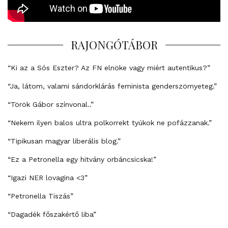
RAJONGÓTÁBOR
“Ki az a Sós Eszter? Az FN elnöke vagy miért autentikus?”
“Ja, látom, valami sándorklárás feminista genderszörnyeteg.”
“Török Gábor színvonal..”
“Nekem ilyen balos ultra polkorrekt tyúkok ne pofázzanak.”
“Tipikusan magyar liberális blog.”
“Ez a Petronella egy hitvány orbáncsicska!”
“Igazi NER lovagina <3”
“Petronella Tiszás”
“Dagadék főszakértő liba”