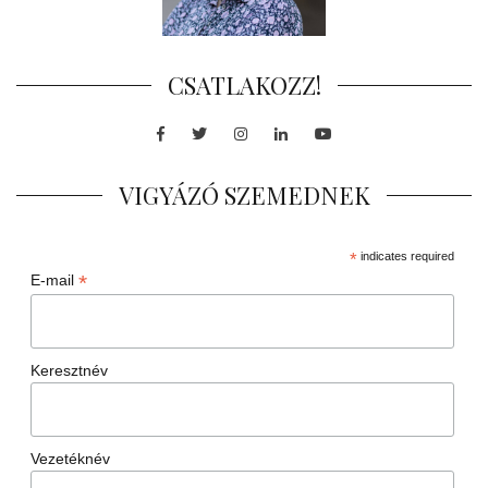
CSATLAKOZZ!
Facebook
Twitter
Instagram
LinkedIn
Youtube
VIGYÁZÓ SZEMEDNEK
*
indicates required
*
E-mail
Keresztnév
Vezetéknév