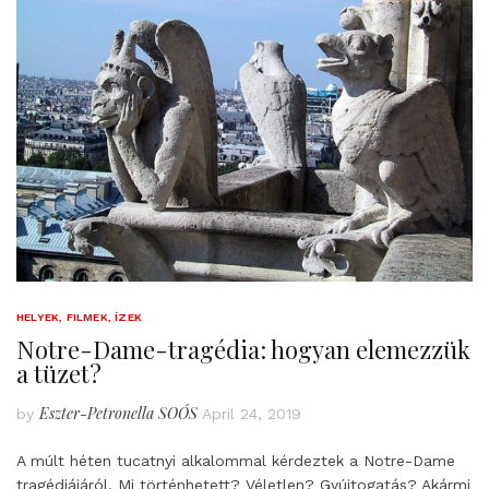
HELYEK, FILMEK, ÍZEK
Notre-Dame-tragédia: hogyan elemezzük
a tüzet?
Eszter-Petronella SOÓS
by
April 24, 2019
A múlt héten tucatnyi alkalommal kérdeztek a Notre-Dame
tragédiájáról. Mi történhetett? Véletlen? Gyújtogatás? Akármi