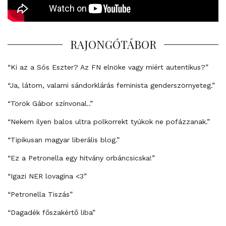
RAJONGÓTÁBOR
“Ki az a Sós Eszter? Az FN elnöke vagy miért autentikus?”
“Ja, látom, valami sándorklárás feminista genderszörnyeteg.”
“Török Gábor színvonal..”
“Nekem ilyen balos ultra polkorrekt tyúkok ne pofázzanak.”
“Tipikusan magyar liberális blog.”
“Ez a Petronella egy hitvány orbáncsicska!”
“Igazi NER lovagina <3”
“Petronella Tiszás”
“Dagadék főszakértő liba”