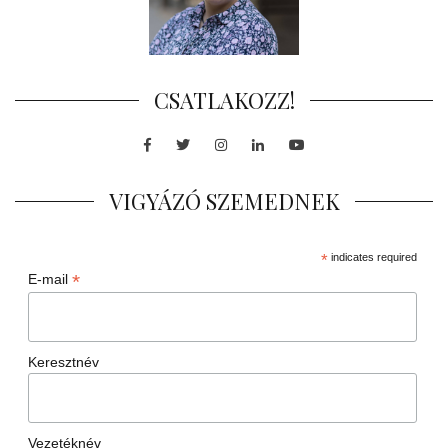
CSATLAKOZZ!
Facebook
Twitter
Instagram
LinkedIn
Youtube
VIGYÁZÓ SZEMEDNEK
*
indicates required
*
E-mail
Keresztnév
Vezetéknév