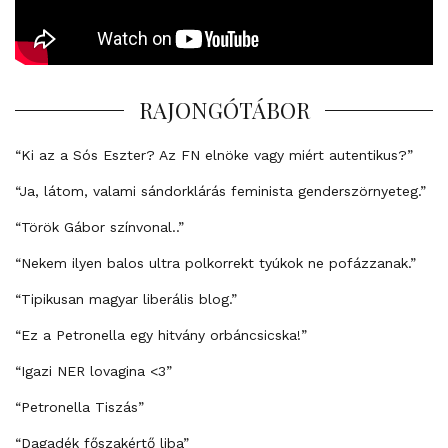
RAJONGÓTÁBOR
“Ki az a Sós Eszter? Az FN elnöke vagy miért autentikus?”
“Ja, látom, valami sándorklárás feminista genderszörnyeteg.”
“Török Gábor színvonal..”
“Nekem ilyen balos ultra polkorrekt tyúkok ne pofázzanak.”
“Tipikusan magyar liberális blog.”
“Ez a Petronella egy hitvány orbáncsicska!”
“Igazi NER lovagina <3”
“Petronella Tiszás”
“Dagadék főszakértő liba”