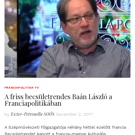
FRANCIAPOLITIKA TV
A friss becsületrendes Baán László a
Franciapolitikában
Eszter-Petronella SOÓS
by
December 2, 2017
A Szépművészeti főigazgatója néhány héttel ezelőtt francia
Becsületrendet kapott a francia-magyar kulturális