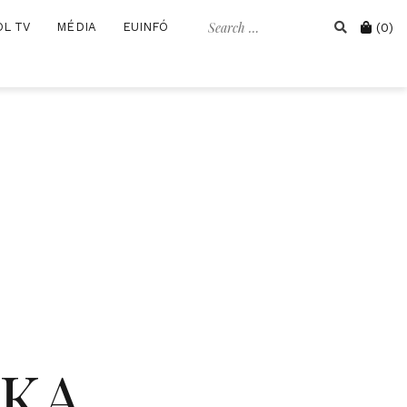
Search
Cart
OL TV
MÉDIA
EUINFÓ
(0)
for:
IKA