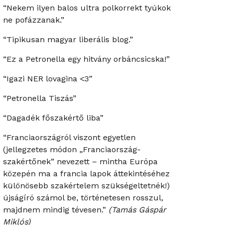
“Nekem ilyen balos ultra polkorrekt tyúkok
ne pofázzanak.”
“Tipikusan magyar liberális blog.”
“Ez a Petronella egy hitvány orbáncsicska!”
“Igazi NER lovagina <3”
“Petronella Tiszás”
“Dagadék főszakértő liba”
“Franciaországról viszont egyetlen
(jellegzetes módon „Franciaország-
szakértőnek” nevezett – mintha Európa
közepén ma a francia lapok áttekintéséhez
különösebb szakértelem szükségeltetnék!)
újságíró számol be, történetesen rosszul,
majdnem mindig tévesen.”
(Tamás Gáspár
Miklós)