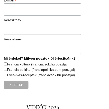
*
E-mail
Keresztnév
Vezetéknév
Mi érdekel? Milyen posztokról értesítsünk?
Francia kultúra (franciacsok.hu posztjai)
Francia politika (franciapolitika.com posztjai)
Evés-ivás-receptek (franciacsok.hu posztjai)
VIDEÓK 2026