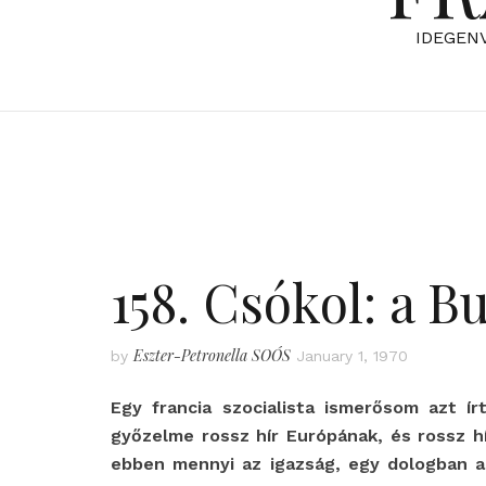
IDEGEN
158. Csókol: a 
Eszter-Petronella SOÓS
by
January 1, 1970
Egy francia szocialista ismerősom azt í
győzelme rossz hír Európának, és rossz h
ebben mennyi az igazság, egy dologban a