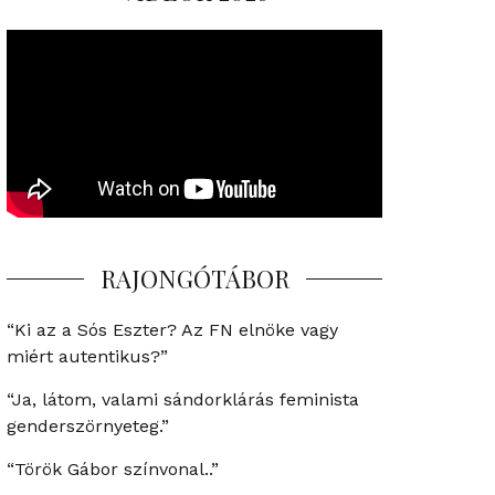
RAJONGÓTÁBOR
“Ki az a Sós Eszter? Az FN elnöke vagy
miért autentikus?”
“Ja, látom, valami sándorklárás feminista
genderszörnyeteg.”
“Török Gábor színvonal..”