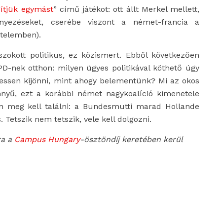
ítjük egymást
” című játékot: ott állt Merkel mellett,
yezéseket, cserébe viszont a német-francia a
rtelemben).
okott politikus, ez közismert. Ebből következően
PD-nek otthon: milyen ügyes politikával köthető úgy
ssen kijönni, mint ahogy belementünk? Mi az okos
nyű, ezt a korábbi német nagykoalíció kimenetele
en meg kell találni: a Bundesmutti marad Hollande
s. Tetszik nem tetszik, vele kell dolgozni.
ra a
Campus Hungary
-ösztöndíj keretében kerül