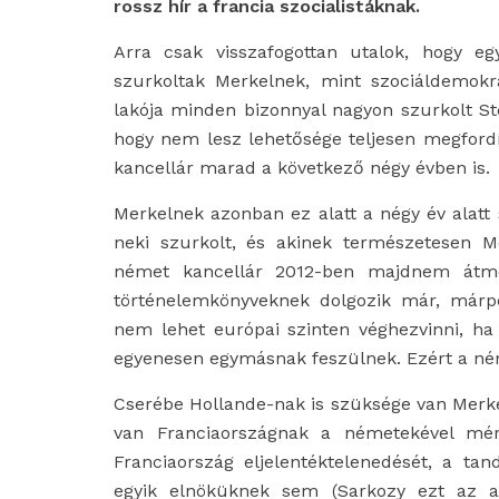
rossz hír a francia szocialistáknak.
Arra csak visszafogottan utalok, hogy eg
szurkoltak Merkelnek, mint szociáldemokra
lakója minden bizonnyal nagyon szurkolt S
hogy nem lesz lehetősége teljesen megfordít
kancellár marad a következő négy évben is.
Merkelnek azonban ez alatt a négy év alatt
neki szurkolt, és akinek természetesen M
német kancellár 2012-ben majdnem átme
történelemkönyveknek dolgozik már, márpe
nem lehet európai szinten véghezvinni, ha
egyenesen egymásnak feszülnek. Ezért a né
Cserébe Hollande-nak is szüksége van Merke
van Franciaországnak a németekével mér
Franciaország eljelentéktelenedését, a t
egyik elnöküknek sem (Sarkozy ezt az ass