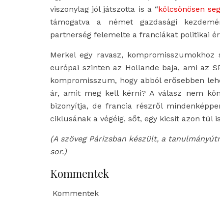
viszonylag jól játszotta is a “
kölcsönösen seg
támogatva a német gazdasági kezdemén
partnerség felemelte a franciákat politikai é
Merkel egy ravasz, kompromisszumokhoz sz
európai szinten az Hollande baja, ami az S
kompromisszum, hogy abból erősebben lehe
ár, amit meg kell kérni? A válasz nem kön
bizonyítja, de francia részről mindenképp
ciklusának a végéig, sőt, egy kicsit azon túl i
(A szöveg Párizsban készült, a tanulmányút
sor.)
Kommentek
Kommentek