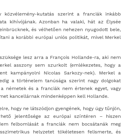
y közvélemény-kutatás szerint a franciák inkább
ta kihívójának. Azonban ha valaki, hát az Élysée
teinbrücknek, és vélhetően nehezen nyugodott bele,
ani a korábbi európai uniós politikát, mivel Merkel
 szüksége lesz arra a François Hollande-ra, aki nem
erkel asszony sem szurkolt (emlékezetes, hogy a
nt kampányolni Nicolas Sarkozy-nek). Merkel a
dig a történelem tanúsága szerint nagy dolgokat
 a németek és a franciák nem értenek egyet, vagy
met kancellárnak mindenképpen kell Hollande.
lre, hogy ne látszódjon gyengének, hogy úgy tűnjön,
hető jelentősége az európai színtéren – hiszen
andem felbomlását a franciák nem bocsátanák meg
zimetrikus helyzetet tökéletesen felismerte, és