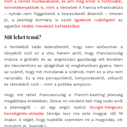
mint a német munkavállalók, és ami még ennél is fontosabb,
termelékenyebbek is, mint a németek
! A francia infrastruktúra
– nyilván nem függetlenül a terpeszkedő államtól – híresen
jó, a jelenlegi kormány is ezzel
igyekszik csábítgatni
az
egyelőre
inkább menekülő befektetőket
.
Mit lehet tenni?
A fentiekből talán kiderülhetett, hogy nem elsősorban a
tényekről szól ez a vita, hanem arról, hogy Franciaország
imázsa a globális és az angolszász gazdasági elit köreiben
(és ideszámítom az újságírókat is) meglehetősen gyatra. Nem
az számít, hogy mit mondanak a számok, mert ez a vita nem
racionális. Ez a vita percepciókról, benyomásokról, stílusról
és retorikáról szól – mint a politika annyiszor.
Hogy mit tehet Franciaország a
French-bashing
jelenség
megállítása érdekében, illetve mi mindent kell még tudni erről
a jelenségről – az egy angol nyelvű
Google-hangouts
beszélgetés-előadás
témája lesz ma este magyar idő 19
órakor. A végét, hogy tudniillik szerintem mi a megoldás, ott
mondom el. Gyertek:).