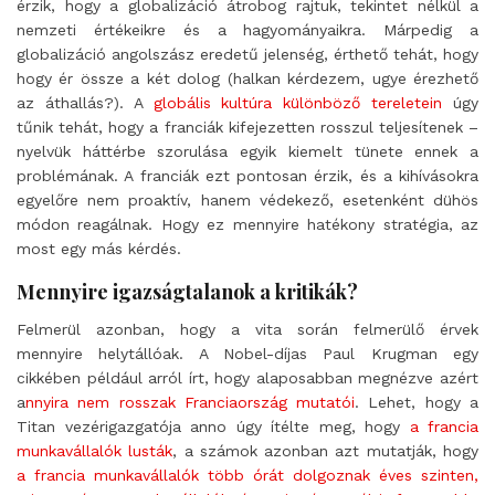
érzik, hogy a globalizáció átrobog rajtuk, tekintet nélkül a
nemzeti értékeikre és a hagyományaikra. Márpedig a
globalizáció angolszász eredetű jelenség, érthető tehát, hogy
hogy ér össze a két dolog (halkan kérdezem, ugye érezhető
az áthallás?). A
globális kultúra különböző tereletein
úgy
tűnik tehát, hogy a franciák kifejezetten rosszul teljesítenek –
nyelvük háttérbe szorulása egyik kiemelt tünete ennek a
problémának. A franciák ezt pontosan érzik, és a kihívásokra
egyelőre nem proaktív, hanem védekező, esetenként dühös
módon reagálnak. Hogy ez mennyire hatékony stratégia, az
most egy más kérdés.
Mennyire igazságtalanok a kritikák?
Felmerül azonban, hogy a vita során felmerülő érvek
mennyire helytállóak. A Nobel-díjas Paul Krugman egy
cikkében például arról írt, hogy alaposabban megnézve azért
a
nnyira nem rosszak Franciaország mutatói
. Lehet, hogy a
Titan vezérigazgatója anno úgy ítélte meg, hogy
a francia
munkavállalók lusták
, a számok azonban azt mutatják, hogy
a francia munkavállalók több órát dolgoznak éves szinten,