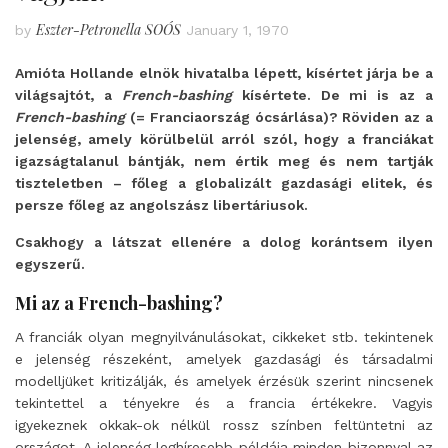
Eszter-Petronella SOÓS
by
January 1, 1970
Amióta Hollande elnök hivatalba lépett, kísértet járja be a
világsajtót, a
French-bashing
kísértete. De mi is az a
French-bashing
(= Franciaország ócsárlása)? Röviden az a
jelenség, amely körülbelül arról szól, hogy a franciákat
igazságtalanul bántják, nem értik meg és nem tartják
tiszteletben – főleg a globalizált gazdasági elitek, és
persze főleg az angolszász libertáriusok.
Csakhogy a látszat ellenére a dolog korántsem ilyen
egyszerű.
Mi az a French-bashing?
A franciák olyan megnyilvánulásokat, cikkeket stb. tekintenek
e jelenség részeként, amelyek gazdasági és társadalmi
modelljüket kritizálják, és amelyek érzésük szerint nincsenek
tekintettel a tényekre és a francia értékekre. Vagyis
igyekeznek okkak-ok nélkül rossz színben feltüntetni az
országot. A jelenség leghíresebb példája minden bizonnyal az