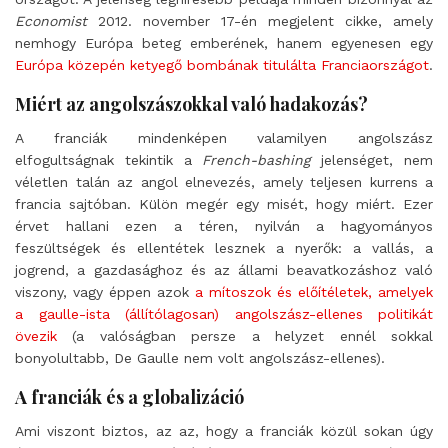
Economist
2012. november 17-én megjelent cikke, amely
nemhogy Európa beteg emberének, hanem egyenesen egy
Európa közepén ketyegő bombának titulálta Franciaországot
.
Miért az angolszászokkal való hadakozás?
A franciák mindenképen valamilyen angolszász
elfogultságnak tekintik a
French-bashing
jelenséget, nem
véletlen talán az angol elnevezés, amely teljesen kurrens a
francia sajtóban. Külön megér egy misét, hogy miért. Ezer
érvet hallani ezen a téren, nyilván a hagyományos
feszültségek és ellentétek lesznek a nyerők: a vallás, a
jogrend, a gazdasághoz és az állami beavatkozáshoz való
viszony, vagy éppen azok
a mítoszok és előítéletek, amelyek
a gaulle-ista (állítólagosan) angolszász-ellenes politikát
övezik
(a valóságban persze a helyzet ennél sokkal
bonyolultabb, De Gaulle nem volt angolszász-ellenes).
A franciák és a globalizáció
Ami viszont biztos, az az, hogy a franciák közül sokan úgy