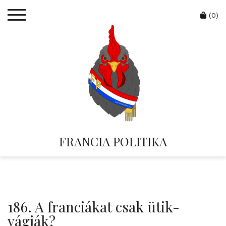
Skip
Cart
to
(0)
content
FRANCIA POLITIKA
186. A franciákat csak ütik-
vágják?