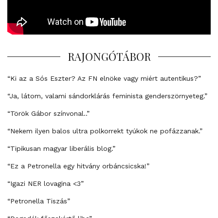
RAJONGÓTÁBOR
“Ki az a Sós Eszter? Az FN elnöke vagy miért autentikus?”
“Ja, látom, valami sándorklárás feminista genderszörnyeteg.”
“Török Gábor színvonal..”
“Nekem ilyen balos ultra polkorrekt tyúkok ne pofázzanak.”
“Tipikusan magyar liberális blog.”
“Ez a Petronella egy hitvány orbáncsicska!”
“Igazi NER lovagina <3”
“Petronella Tiszás”