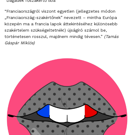
“Dagadék főszakértő liba”
“Franciaországról viszont egyetlen (jellegzetes módon
„Franciaország-szakértőnek” nevezett – mintha Európa
közepén ma a francia lapok áttekintéséhez különösebb
szakértelem szükségeltetnék!) újságíró számol be,
történetesen rosszul, majdnem mindig tévesen.”
(Tamás
Gáspár Miklós)