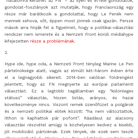
“hatalomra kerülhet az FN” – az ilyen és efféle gondolatok,
gondolat-foszlányok azt mutatják, hogy Franciaország egy
része már barátkozik a gondolattal, hogy Le Penék nem
mennek sehova, sőt, éppen most jönnek csak igazán. Persze
mások arra hívják fel a figyelmet, hogy a politikai-választási
rendszer nem ismerete és a Nemzeti Front körüli médiahype
kifejezetten
része a problémának
.
2.
Hype ide, hype oda, a Nemzeti Front tényleg Marine Le Pen
pártelnöksége alatt, vagyis az elmúlt két-három évben érte
el a legnagyobb sikereit. 2014-ben valóban földrengést
jelentett, hogy az FN megnyerte az európai parlamenti
választást. Ez a legtöbb tagállamban egy “különleges
státusú” választás, hiszen listás, arányos, és hazai
következménye nincs. Viszont remek üzenőfüzet a polgárok
és a nemzeti politikai elitek között: “ha nem változtattok,
itthon is kaphattok pár pofont”. Ráadásul az alacsony
választási részvétel amúgy is közhelyesen kedvez a kisebb,
jól mobilizáló pártoknak. Ezek tények, de ezek sem teszik