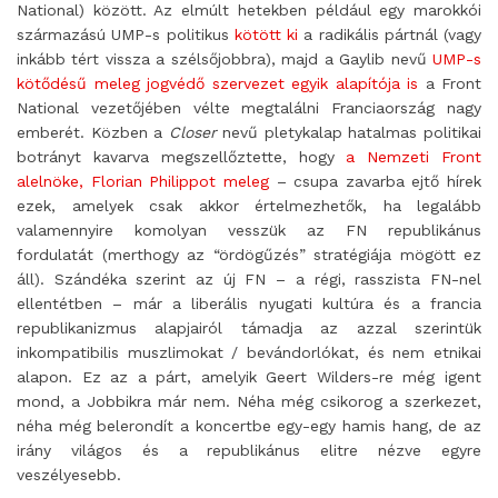
National) között. Az elmúlt hetekben például egy marokkói
származású UMP-s politikus
kötött ki
a radikális pártnál (vagy
inkább tért vissza a szélsőjobbra), majd a Gaylib nevű
UMP-s
kötődésű meleg jogvédő szervezet egyik alapítója is
a Front
National vezetőjében vélte megtalálni Franciaország nagy
emberét. Közben a
Closer
nevű pletykalap hatalmas politikai
botrányt kavarva megszellőztette, hogy
a Nemzeti Front
alelnöke, Florian Philippot meleg
– csupa zavarba ejtő hírek
ezek, amelyek csak akkor értelmezhetők, ha legalább
valamennyire komolyan vesszük az FN republikánus
fordulatát (merthogy az “ördögűzés” stratégiája mögött ez
áll). Szándéka szerint az új FN – a régi, rasszista FN-nel
ellentétben – már a liberális nyugati kultúra és a francia
republikanizmus alapjairól támadja az azzal szerintük
inkompatibilis muszlimokat / bevándorlókat, és nem etnikai
alapon. Ez az a párt, amelyik Geert Wilders-re még igent
mond, a Jobbikra már nem. Néha még csikorog a szerkezet,
néha még belerondít a koncertbe egy-egy hamis hang, de az
irány világos és a republikánus elitre nézve egyre
veszélyesebb.