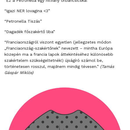
“Ez a Petronella egy hitvány orbáncsicska!”
“Igazi NER lovagina <3”
“Petronella Tiszás”
“Dagadék főszakértő liba”
“Franciaországról viszont egyetlen (jellegzetes módon
„Franciaország-szakértőnek” nevezett – mintha Európa
közepén ma a francia lapok áttekintéséhez különösebb
szakértelem szükségeltetnék!) újságíró számol be,
történetesen rosszul, majdnem mindig tévesen.”
(Tamás
Gáspár Miklós)