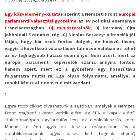
Eszter-Petronella SOÓS
by
January 1, 1970
Egy közvélemény-kutatás
szerint a Nemzeti Front
európai
parlamenti választási győzelme
az év politikai eseménye
Franciaországban.
Új miniszterelnök
, új kormány, újra
jobboldali Szenátus, régi-új Nicolas Sarkozy: a franciák jól
látják, hogy bár ezek fontos dolgok, de hosszú távon,
vagyis a következő választáson túlnézve valóban ez lehet
az év legnagyobb hatású eseménye. Nem azért, mert az
európai parlamenti képviselők száma annyira fontos,
hanem azért, mert ez a győzelem egy hosszútávú
folyamatra mutat rá. Egy olyan folyamatra, amellyel a
republikánus elit nem tud mit kezdeni.
1.
Egyre több cikket olvashatunk a sajtóban, amelyek a Nemzeti
Front
majdani
sikereit vetítik előre. Az “FN a kapuk előtt”,
“tulajdonképpen egyfordulós lesz az elnökválasztás, mert
Marine Le Pen úgyis ott lesz a másodikban, és a
republikánusoknak úgyis össze kell fogniuk ellene”,