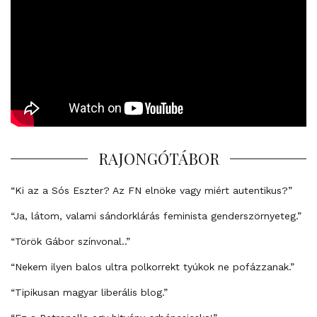
RAJONGÓTÁBOR
“Ki az a Sós Eszter? Az FN elnöke vagy miért autentikus?”
“Ja, látom, valami sándorklárás feminista genderszörnyeteg.”
“Török Gábor színvonal..”
“Nekem ilyen balos ultra polkorrekt tyúkok ne pofázzanak.”
“Tipikusan magyar liberális blog.”