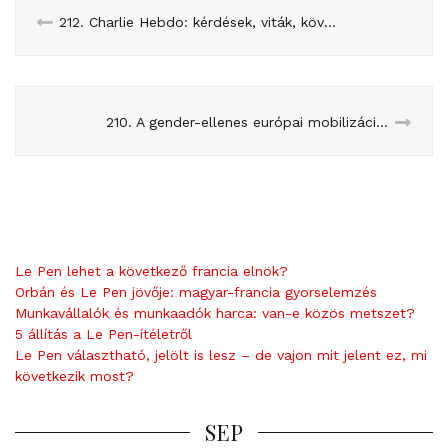
212. Charlie Hebdo: kérdések, viták, következmények (frissítve!)
210. A gender-ellenes európai mobilizáció: francia esettanulmány
Le Pen lehet a következő francia elnök?
Orbán és Le Pen jövője: magyar-francia gyorselemzés
Munkavállalók és munkaadók harca: van-e közös metszet?
5 állítás a Le Pen-ítéletről
Le Pen választható, jelölt is lesz – de vajon mit jelent ez, mi
következik most?
SEP