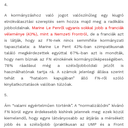
4.
A kormányzáshoz való jogot valószínűleg egy kiugró
elnökválasztási szereplés sem hozza majd meg a radikális
jobboldalnak.
Marine Le Penről ugyanis sokkal jobb a franciák
véleménye (43%), mint a Nemzeti Frontról
, de a franciák azt
is látják, hogy az FN-nek nincs semmiféle kormányzati
tapasztalata: a Marine Le Pent 43%-ban szimpatikusnak
találó megkérdezettek egyúttal 67%-ban azt is mondták,
hogy nem bíznak az FN elnökének kormányzóképességében.
78% ráadásul még a szélsőjobboldali jelzőt is
használhatónak tartja rá. A számok jelenlegi állása szerint
tehát a “hatalom kapujában” álló FN-ről szóló
kinyilatkoztatások valóban túlzóak.
5.
Ám “valami egyértelműen történik”. A “normalizálódni” kívánó
FN körül egyre érdekesebb kishírek jelennek meg: ezek közül
kiemelendő, hogy egyre látványosabb az átjárás a mérsékelt
jobb és a szélsőjobb (praktikusan az UMP és a Front