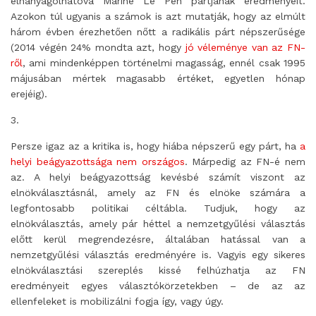
elhanyagolhatóvá Marine Le Pen pártjának eredményeit.
Azokon túl ugyanis a számok is azt mutatják, hogy az elmúlt
három évben érezhetően nőtt a radikális párt népszerűsége
(2014 végén 24% mondta azt, hogy
jó véleménye van az FN-
ről
, ami mindenképpen történelmi magasság, ennél csak 1995
májusában mértek magasabb értéket, egyetlen hónap
erejéig).
3.
Persze igaz az a kritika is, hogy hiába népszerű egy párt, ha
a
helyi beágyazottsága nem országos
. Márpedig az FN-é nem
az. A helyi beágyazottság kevésbé számít viszont az
elnökválasztásnál, amely az FN és elnöke számára a
legfontosabb politikai céltábla. Tudjuk, hogy az
elnökválasztás, amely pár héttel a nemzetgyűlési választás
előtt kerül megrendezésre, általában hatással van a
nemzetgyűlési választás eredményére is. Vagyis egy sikeres
elnökválasztási szereplés kissé felhúzhatja az FN
eredményeit egyes választókörzetekben – de az az
ellenfeleket is mobilizálni fogja így, vagy úgy.