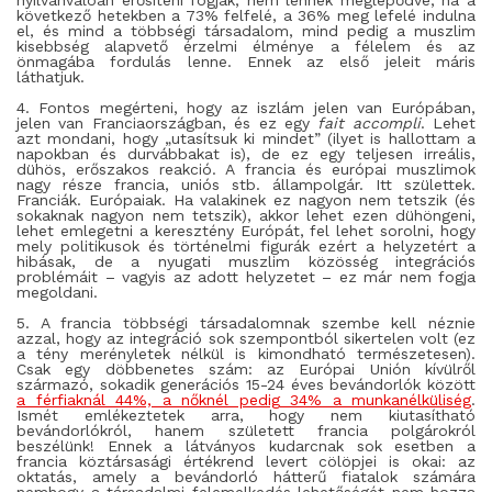
nyilvánvalóan erősíteni fogják, nem lennék meglepődve, ha a
következő hetekben a 73% felfelé, a 36% meg lefelé indulna
el, és mind a többségi társadalom, mind pedig a muszlim
kisebbség alapvető érzelmi élménye a félelem és az
önmagába fordulás lenne. Ennek az első jeleit máris
láthatjuk.
4. Fontos megérteni, hogy az iszlám jelen van Európában,
jelen van Franciaországban, és ez egy
fait accompli
. Lehet
azt mondani, hogy „utasítsuk ki mindet” (ilyet is hallottam a
napokban és durvábbakat is), de ez egy teljesen irreális,
dühös, erőszakos reakció. A francia és európai muszlimok
nagy része francia, uniós stb. állampolgár. Itt születtek.
Franciák. Európaiak. Ha valakinek ez nagyon nem tetszik (és
sokaknak nagyon nem tetszik), akkor lehet ezen dühöngeni,
lehet emlegetni a keresztény Európát, fel lehet sorolni, hogy
mely politikusok és történelmi figurák ezért a helyzetért a
hibásak, de a nyugati muszlim közösség integrációs
problémáit – vagyis az adott helyzetet – ez már nem fogja
megoldani.
5. A francia többségi társadalomnak szembe kell néznie
azzal, hogy az integráció sok szempontból sikertelen volt (ez
a tény merényletek nélkül is kimondható természetesen).
Csak egy döbbenetes szám: az Európai Unión kívülről
származó, sokadik generációs 15-24 éves bevándorlók között
a férfiaknál 44%, a nőknél pedig 34% a munkanélküliség
.
Ismét emlékeztetek arra, hogy nem kiutasítható
bevándorlókról, hanem született francia polgárokról
beszélünk! Ennek a látványos kudarcnak sok esetben a
francia köztársasági értékrend levert cölöpjei is okai: az
oktatás, amely a bevándorló hátterű fiatalok számára