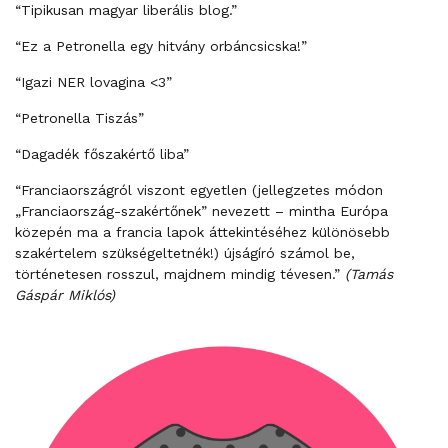
“Tipikusan magyar liberális blog.”
“Ez a Petronella egy hitvány orbáncsicska!”
“Igazi NER lovagina <3”
“Petronella Tiszás”
“Dagadék főszakértő liba”
“Franciaországról viszont egyetlen (jellegzetes módon
„Franciaország-szakértőnek” nevezett – mintha Európa
közepén ma a francia lapok áttekintéséhez különösebb
szakértelem szükségeltetnék!) újságíró számol be,
történetesen rosszul, majdnem mindig tévesen.”
(Tamás
Gáspár Miklós)