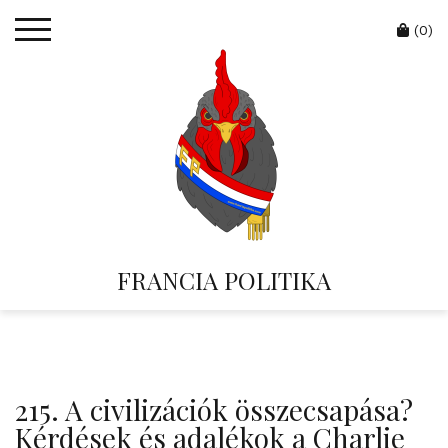
Skip
Cart
to
(0)
content
FRANCIA POLITIKA
215. A civilizációk összecsapása?
Kérdések és adalékok a Charlie