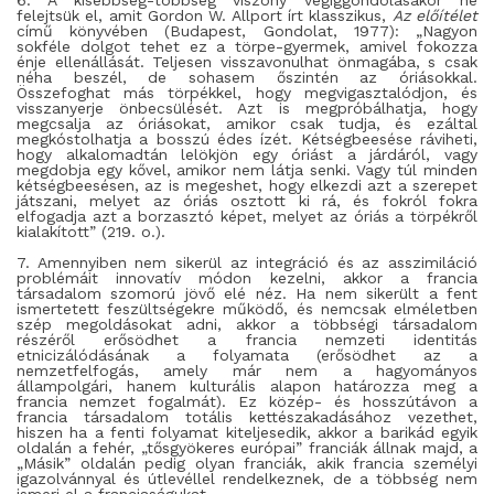
6. A kisebbség-többség viszony végiggondolásakor ne
felejtsük el, amit Gordon W. Allport írt klasszikus,
Az előítélet
című könyvében (Budapest, Gondolat, 1977):
„Nagyon
sokféle dolgot tehet ez a törpe-gyermek, amivel fokozza
énje ellenállását. Teljesen visszavonulhat önmagába, s csak
néha beszél, de sohasem őszintén az óriásokkal.
Összefoghat más törpékkel, hogy megvigasztalódjon, és
visszanyerje önbecsülését. Azt is megpróbálhatja, hogy
megcsalja az óriásokat, amikor csak tudja, és ezáltal
megkóstolhatja a bosszú édes ízét. Kétségbeesése ráviheti,
hogy alkalomadtán lelökjön egy óriást a járdáról, vagy
megdobja egy kővel, amikor nem látja senki. Vagy túl minden
kétségbeesésen, az is megeshet, hogy elkezdi azt a szerepet
játszani, melyet az óriás osztott ki rá, és fokról fokra
elfogadja azt a borzasztó képet, melyet az óriás a törpékről
kialakított
” (219. o.).
7. Amennyiben nem sikerül az integráció és az asszimiláció
problémáit innovatív módon kezelni, akkor a francia
társadalom szomorú jövő elé néz. Ha nem sikerült a fent
ismertetett feszültségekre működő, és nemcsak elméletben
szép megoldásokat adni, akkor a többségi társadalom
részéről erősödhet a francia nemzeti identitás
etnicizálódásának a folyamata (erősödhet az a
nemzetfelfogás, amely már nem a hagyományos
állampolgári, hanem kulturális alapon határozza meg a
francia nemzet fogalmát). Ez közép- és hosszútávon a
francia társadalom totális kettészakadásához vezethet,
hiszen ha a fenti folyamat kiteljesedik, akkor a barikád egyik
oldalán a fehér, „tősgyökeres európai” franciák állnak majd, a
„Másik” oldalán pedig olyan franciák, akik francia személyi
igazolvánnyal és útlevéllel rendelkeznek, de a többség nem