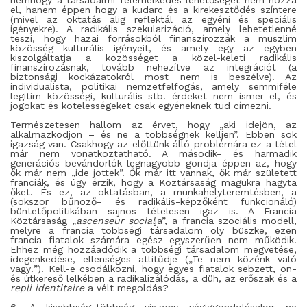
nemhogy a társadalmi felemelkedés lehetőségét nem hozza
el, hanem éppen hogy a kudarc és a kirekesztődés színtere
(mivel az oktatás alig reflektál az egyéni és speciális
igényekre). A radikális szekularizáció, amely lehetetlenné
teszi, hogy hazai forrásokból finanszírozzák a muszlim
közösség kulturális igényeit, és amely egy az egyben
kiszolgáltatja a közösséget a közel-keleti radikális
finanszírozásnak, tovább nehezítve az integrációt (a
biztonsági kockázatokról most nem is beszélve). Az
individualista, politikai nemzetfelfogás, amely semmiféle
legitim közösségi, kulturális stb. érdeket nem ismer el, és
jogokat és kötelességeket csak egyéneknek tud címezni.
Természetesen hallom az érvet, hogy „aki idejön, az
alkalmazkodjon – és ne a többségnek kelljen”. Ebben sok
igazság van. Csakhogy az előttünk álló problémára ez a tétel
már nem vonatkoztatható. A második- és harmadik
generációs bevándorlók legnagyobb gondja éppen az, hogy
ők már nem „ide jöttek”. Ők már itt vannak, ők már született
franciák, és úgy érzik, hogy a Köztársaság magukra hagyta
őket. És ez, az oktatásban, a munkahelyteremtésben, a
(sokszor bűnöző- és radikális-képzőként funkcionáló)
büntetőpolitikában sajnos tételesen igaz is. A Francia
Köztársaság „
ascenseur social
ja”, a francia szociális modell,
melyre a francia többségi társadalom oly büszke, ezen
francia fiatalok számára egész egyszerűen nem működik.
Ehhez még hozzáadódik a többségi társadalom megvetése,
idegenkedése, ellenséges attitűdje („Te nem közénk való
vagy!”). Kell-e csodálkozni, hogy egyes fiatalok sebzett, ön-
és útkereső lelkében a radikalizálódás, a düh, az erőszak és a
repli identitaire
a vélt megoldás?