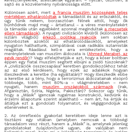
keresztényeknek, ateistáknak egyaránt – nyíltan, őszintén, a
sajtó és a közvélemény nyilvánossága előtt.
Különösen azért, mert
a francia muszlim közösségek teljes
mértékben elhatárolódtak
a támadástól és az erőszaktól, és
úgy tűnik nekem, borzasztóan félnek attól, hogy ők
bűnhődnek majd meg – ártatlanul – a véres merényletekért
(a támadás után egyébként azonnal megindultak
a mecsetek
elleni támadások
). A nyugati civilizáción kívülről (különösen az
iszlám világból)
érkező politikai reakciók
sem sokban
különböztek azoktól az elhatárolódásoktól, amelyeket
nyugaton hallhattunk, szimpátiával csak radikális iszlamisták
reagáltak. Ráadásul kell-e arra emlékeztetni, hogy a
merényleteknek van muszlim áldozata is (
Ahmed Merabet, az
egyik rendőr
)? Vagy elfelejthetjük-e azt, hogy a kóser boltban
éppen egy fiatal muszlim segített elbújni a zsidó túszoknak?
A „civilizációk összecsapása” keretben gondolkozókhoz tehát
az az első kérdésem, hogy ezek az adalékok hogyan
illeszkednek a keretbe (ha egyáltalán)? Hogy illeszkedik ebbe
a keretbe az a tény, hogy a terrorizmus áldozatainak elsöprő
többsége, több, mint 80%-a – világméretekben – nem
nyugati, hanem
muszlim országokból származik
(Irak,
Afganisztán, Szíria, Nigéria, Pakisztán)? Sokszor úgy tűnik,
hogy a „Másik” igencsak rugalmas konstrukció, kedvünk és
érzelmi állapotunk szerint alakítható – nem árt, ha értjük és
átlátjuk ezt a gondolati folyamatot, és végiggondoljuk az
ellenérveket is.
2. Az önreflexiós gyakorlat keretében ideje lenne azt is
tisztázni egy vitában (amelyben nemcsak a többségi
társadalom vesz részt, hanem a „Másik” is, amelynek jelenleg
gondolatokat
tulajdonítunk
ugyan, de valójában nem