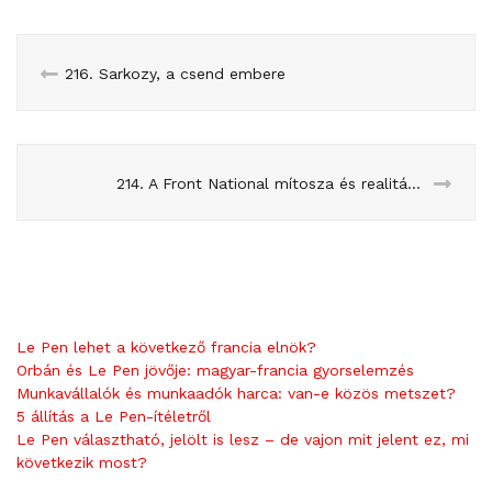
216. Sarkozy, a csend embere
214. A Front National mítosza és realitása – interjú a Mos Maiorumon
Le Pen lehet a következő francia elnök?
Orbán és Le Pen jövője: magyar-francia gyorselemzés
Munkavállalók és munkaadók harca: van-e közös metszet?
5 állítás a Le Pen-ítéletről
Le Pen választható, jelölt is lesz – de vajon mit jelent ez, mi
következik most?