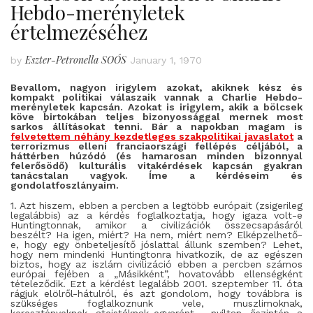
Hebdo-merényletek
értelmezéséhez
Eszter-Petronella SOÓS
by
January 1, 1970
Bevallom, nagyon irigylem azokat, akiknek kész és
kompakt politikai válaszaik vannak a Charlie Hebdo-
merényletek kapcsán. Azokat is irigylem, akik a bölcsek
köve birtokában teljes bizonyossággal mernek most
sarkos állításokat tenni. Bár a napokban magam is
felvetettem néhány kezdetleges szakpolitikai javaslatot
a
terrorizmus elleni franciaországi fellépés céljából, a
háttérben húzódó (és hamarosan minden bizonnyal
felerősödő) kulturális vitakérdések kapcsán gyakran
tanácstalan vagyok. Íme a kérdéseim és
gondolatfoszlányaim.
1. Azt hiszem, ebben a percben a legtöbb európait (zsigerileg
legalábbis) az a kérdés foglalkoztatja, hogy igaza volt-e
Huntingtonnak, amikor a civilizációk összecsapásáról
beszélt? Ha igen, miért? Ha nem, miért nem? Elképzelhető-
e, hogy egy önbeteljesítő jóslattal állunk szemben? Lehet,
hogy nem mindenki Huntingtonra hivatkozik, de az egészen
biztos, hogy az iszlám civilizáció ebben a percben számos
európai fejében a „Másikként”, hovatovább ellenségként
tételeződik. Ezt a kérdést legalább 2001. szeptember 11. óta
rágjuk elölről-hátulról, és azt gondolom, hogy továbbra is
szükséges foglalkoznunk vele, muszlimoknak,