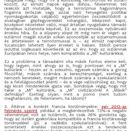
hallgatjuk meg
), hogy mi a különbség terrorizmus és iszlám
között. Az elmúlt napok egyes dühös, félelemmel teli
reakciói azt mutatják, hogy a terrorizmus hagyományos
fogalma (erőszak vagy azzal való fenyegetés politikai
nyomásgyakorlás céljából) egyértelműen összekötődött a
sivatagban gépfegyverekkel rohangáló, kiképzést kapó,
középkori nézeteket valló, majd ártatlan nyugatiakra támadó
fanatikus iszlamista képével. Ez az összemosás nyilvánvaló
érvelési hiba. És a
slippery slope
itt még nem ér véget: az
iszlámot magát ezután sokan azonosítják az iszlamizmussal
és áttételesen a terrorizmussal is – az elmúlt napokban
tucatszám lehetett ilyen érveket is hallani. Ebből persze
(ezúttal logikusan) következik az az érv, hogy az iszlámnak
Európában nincs helye, nem kompatibilis a „Mi” kultúránkkal.
Ez a probléma a társadalmi vita másik fontos eleme kell,
hogy legyen, mint ahogy az is, hogy pontosan mi a „Mi”
kultúránk – hiszen az is sokszínű, egyesek számára a görög
filozófiát, mások számára a kereszténységet, esetleg a
nemzeti kereteket, megint mások számára a szekularizációt
és a felvilágosodást jelenti – és a vége valószínűleg az, hogy
egy kicsit mindenkinek igaza van. Gondoljuk végig, hogy mit
takar a „Mi” kultúránk, a „Mi” civilizációnk! A „Másik”
definiálja? Esetleg olyan, mint a pornó (nem tudom
meghatározni, de felismerem, ha látom)?
3. Áttérve a konkrét francia körülményekre:
egy 2013-as
felmérés szerint
például a megkérdezettek 73%-a negatív
véleménnyel volt az iszlámról, és csak 36% gondolta úgy,
hogy az iszlám gyakorlása kompatibilis a francia köztársasági
törvényekkel (pl. a radikális szekularizációval). A fent
ismertetett érvelési összecsúszások ezt a tendenciát