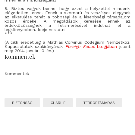
ismeri el a franciaságukat.
8. Biztos vagyok benne, hogy ezzel a helyzettel mindenki
elégedetlen lenne. Ennek a szomorú és veszélyes elegynek
az elkerülése tehát a többségi és a kisebbségi társadalom
közös érdeke. A megoldások keresése ennek az
érdekközösségnek a felismerésével indulhat el a
legkönnyebben. Ideje nekilátni.
***
(A cikk eredetileg a Mathias Corvinus Collegium Nemzetközi
Kapacsolatok szakirányának
Foreign Focus
-blogjában
jelent
meg 2014. január 10-én.)
Kommentek
Kommentek
BIZTONSÁG
CHARLIE
TERRORTÁMADÁS