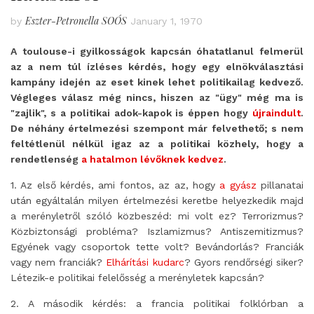
Eszter-Petronella SOÓS
by
January 1, 1970
A toulouse-i gyilkosságok kapcsán óhatatlanul felmerül
az a nem túl ízléses kérdés, hogy egy elnökválasztási
kampány idején az eset kinek lehet politikailag kedvező.
Végleges válasz még nincs, hiszen az "ügy" még ma is
"zajlik", s a politikai adok-kapok is éppen hogy
újraindult
.
De néhány értelmezési szempont már felvethető; s nem
feltétlenül nélkül igaz az a politikai közhely, hogy a
rendetlenség
a hatalmon lévőknek kedvez
.
1. Az első kérdés, ami fontos, az az, hogy
a gyász
pillanatai
után egyáltalán milyen értelmezési keretbe helyezkedik majd
a merényletről szóló közbeszéd: mi volt ez? Terrorizmus?
Közbiztonsági probléma? Iszlamizmus? Antiszemitizmus?
Egyének vagy csoportok tette volt? Bevándorlás? Franciák
vagy nem franciák?
Elhárítási kudarc
? Gyors rendőrségi siker?
Létezik-e politikai felelősség a merényletek kapcsán?
2. A második kérdés: a francia politikai folklórban a