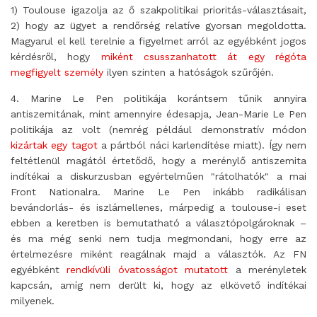
1) Toulouse igazolja az ő szakpolitikai prioritás-választásait,
2) hogy az ügyet a rendőrség relatíve gyorsan megoldotta.
Magyarul el kell terelnie a figyelmet arról az egyébként jogos
kérdésről, hogy
miként csusszanhatott át egy régóta
megfigyelt személy
ilyen szinten a hatóságok szűrőjén.
4. Marine Le Pen politikája korántsem tűnik annyira
antiszemitának, mint amennyire édesapja, Jean-Marie Le Pen
politikája az volt (nemrég például demonstratív módon
kizártak egy tagot
a pártból náci karlendítése miatt). Így nem
feltétlenül magától értetődő, hogy a merénylő antiszemita
indítékai a diskurzusban egyértelműen "rátolhatók" a mai
Front Nationalra. Marine Le Pen inkább radikálisan
bevándorlás- és iszlámellenes, márpedig a toulouse-i eset
ebben a keretben is bemutatható a választópolgároknak –
és ma még senki nem tudja megmondani, hogy erre az
értelmezésre miként reagálnak majd a választók. Az FN
egyébként
rendkívüli óvatosságot mutatott
a merényletek
kapcsán, amíg nem derült ki, hogy az elkövető indítékai
milyenek.