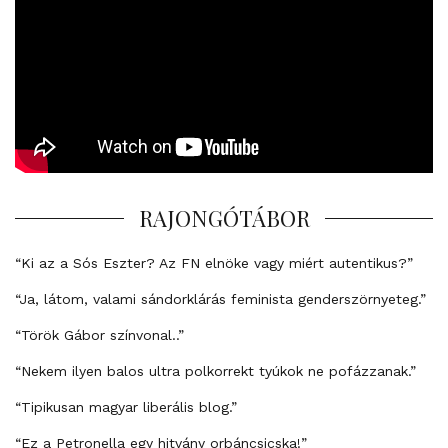
RAJONGÓTÁBOR
“Ki az a Sós Eszter? Az FN elnöke vagy miért autentikus?”
“Ja, látom, valami sándorklárás feminista genderszörnyeteg.”
“Török Gábor színvonal..”
“Nekem ilyen balos ultra polkorrekt tyúkok ne pofázzanak.”
“Tipikusan magyar liberális blog.”
“Ez a Petronella egy hitvány orbáncsicska!”