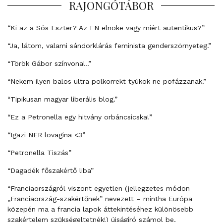
RAJONGÓTÁBOR
“Ki az a Sós Eszter? Az FN elnöke vagy miért autentikus?”
“Ja, látom, valami sándorklárás feminista genderszörnyeteg.”
“Török Gábor színvonal..”
“Nekem ilyen balos ultra polkorrekt tyúkok ne pofázzanak.”
“Tipikusan magyar liberális blog.”
“Ez a Petronella egy hitvány orbáncsicska!”
“Igazi NER lovagina <3”
“Petronella Tiszás”
“Dagadék főszakértő liba”
“Franciaországról viszont egyetlen (jellegzetes módon
„Franciaország-szakértőnek” nevezett – mintha Európa
közepén ma a francia lapok áttekintéséhez különösebb
szakértelem szükségeltetnék!) újságíró számol be,