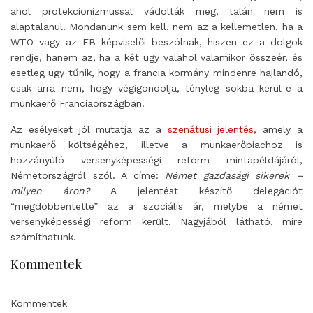
ahol protekcionizmussal vádolták meg, talán nem is
alaptalanul. Mondanunk sem kell, nem az a kellemetlen, ha a
WTO vagy az EB képviselői beszólnak, hiszen ez a dolgok
rendje, hanem az, ha a két ügy valahol valamikor összeér, és
esetleg ügy tűnik, hogy a francia kormány mindenre hajlandó,
csak arra nem, hogy végigondolja, tényleg sokba kerül-e a
munkaerő Franciaországban.
Az esélyeket jól mutatja az a
szenátusi jelentés
, amely a
munkaerő költségéhez, illetve a munkaerőpiachoz is
hozzányúló versenyképességi reform mintapéldájáról,
Németországról szól. A címe:
Német gazdasági sikerek –
milyen áron?
A jelentést készítő delegációt
“megdöbbentette” az a szociális ár, melybe a német
versenyképességi reform került. Nagyjából látható, mire
számíthatunk.
Kommentek
Kommentek