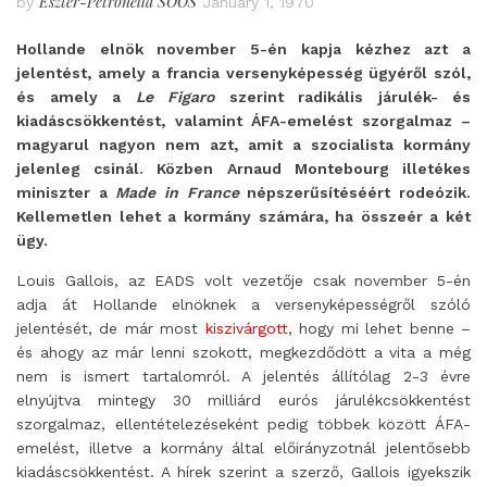
Eszter-Petronella SOÓS
by
January 1, 1970
Hollande elnök november 5-én kapja kézhez azt a
jelentést, amely a francia versenyképesség ügyéről szól,
és amely a
Le Figaro
szerint radikális járulék- és
kiadáscsökkentést, valamint ÁFA-emelést szorgalmaz –
magyarul nagyon nem azt, amit a szocialista kormány
jelenleg csinál. Közben Arnaud Montebourg illetékes
miniszter a
Made in France
népszerűsítéséért rodeózik.
Kellemetlen lehet a kormány számára, ha összeér a két
ügy.
Louis Gallois, az EADS volt vezetője csak november 5-én
adja át Hollande elnöknek a versenyképességről szóló
jelentését, de már most
kiszivárgott
, hogy mi lehet benne –
és ahogy az már lenni szokott, megkezdődött a vita a még
nem is ismert tartalomról. A jelentés állítólag 2-3 évre
elnyújtva mintegy 30 milliárd eurós járulékcsökkentést
szorgalmaz, ellentételezéseként pedig többek között ÁFA-
emelést, illetve a kormány által előirányzotnál jelentősebb
kiadáscsökkentést. A hírek szerint a szerző, Gallois igyekszik