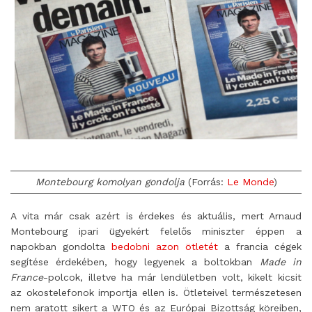
Montebourg komolyan gondolja
(Forrás:
Le Monde
)
A vita már csak azért is érdekes és aktuális, mert Arnaud
Montebourg ipari ügyekért felelős miniszter éppen a
napokban gondolta
bedobni azon ötletét
a francia cégek
segítése érdekében, hogy legyenek a boltokban
Made in
France
-polcok, illetve ha már lendületben volt, kikelt kicsit
az okostelefonok importja ellen is. Ötleteivel természetesen
nem aratott sikert a WTO és az Európai Bizottság köreiben,