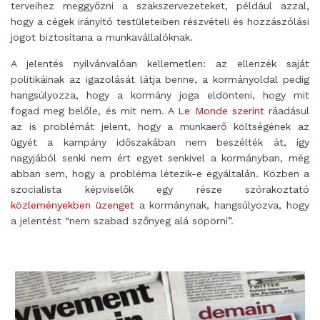
terveihez meggyőzni a szakszervezeteket, például azzal,
hogy a cégek irányító testületeiben részvételi és hozzászólási
jogot biztosítana a munkavállalóknak.
A jelentés nyilvánvalóan kellemetlen: az ellenzék saját
politikáinak az igazolását látja benne, a kormányoldal pedig
hangsúlyozza, hogy a kormány joga eldönteni, hogy mit
fogad meg belőle, és mit nem. A
Le Monde szerint
ráadásul
az is problémát jelent, hogy a munkaerő költségének az
ügyét a kampány időszakában nem beszélték át, így
nagyjából senki nem ért egyet senkivel a kormányban, még
abban sem, hogy a probléma létezik-e egyáltalán. Közben a
szocialista képviselők egy része szórakoztató
közleményekben üzenget
a kormánynak, hangsúlyozva, hogy
a jelentést “nem szabad szőnyeg alá söpörni”.