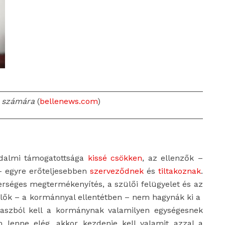
t számára
(
bellenews.com
)
dalmi támogatottsága
kissé csökken
, az ellenzők –
– egyre erőteljesebben
szerveződnek
és
tiltakoznak
.
erséges megtermékenyítés, a szülői felügyelet és az
selők – a kormánnyal ellentétben – nem hagynák ki a
tyvaszból kell a kormánynak valamilyen egységesnek
 lenne elég, akkor kezdenie kell valamit azzal a