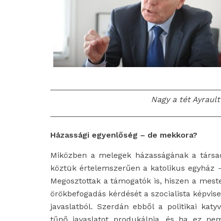
Nagy a tét Ayraul
Házassági egyenlőség – de mekkora?
Miközben a melegek házasságának a társa
köztük értelemszerűen a katolikus egyház 
Megosztottak a támogatók is, hiszen a mest
örökbefogadás kérdését a szocialista képvi
javaslatból. Szerdán ebből a politikai ka
tűnő javaslatot produkálnia, és ha ez nem