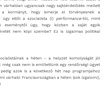
ton várhatóan ugyancsak nagy sajtóérdelődés mellett
a a kormányt, hogy ismerje el törvényesnek a
úgy ettől a szocialista (!)
performance
-tól, mint
ró eseménytől úgy, hogy közben a saját egyik
ígéretét nem köpi szembe? Ez is izgalmas politikai
cialistáinak a héten – a helyzet komolyságát jól
itt még csak nem is említettünk egy rendőrségi ügyet
st, pedig azok is a következő hét nap programjaihoz
mi várható Franciaországban a héten (sok izgalom!),
!