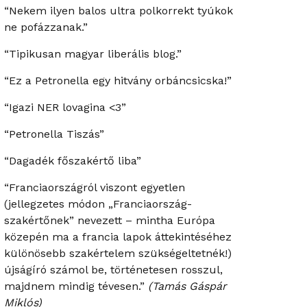
“Nekem ilyen balos ultra polkorrekt tyúkok
ne pofázzanak.”
“Tipikusan magyar liberális blog.”
“Ez a Petronella egy hitvány orbáncsicska!”
“Igazi NER lovagina <3”
“Petronella Tiszás”
“Dagadék főszakértő liba”
“Franciaországról viszont egyetlen
(jellegzetes módon „Franciaország-
szakértőnek” nevezett – mintha Európa
közepén ma a francia lapok áttekintéséhez
különösebb szakértelem szükségeltetnék!)
újságíró számol be, történetesen rosszul,
majdnem mindig tévesen.”
(Tamás Gáspár
Miklós)