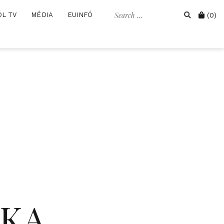
Search
Cart
OL TV
MÉDIA
EUINFÓ
(0)
for:
IKA