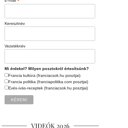
*
E-mail
Keresztnév
Vezetéknév
Mi érdekel? Milyen posztokról értesítsünk?
Francia kultúra (franciacsok.hu posztjai)
Francia politika (franciapolitika.com posztjai)
Evés-ivás-receptek (franciacsok.hu posztjai)
VIDEÓK 2026