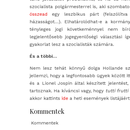
szocialista polgármesterrel is, aki szomba
összead
egy leszbikus párt (felszólítv
házasságot…). Elhatárolódhat-e a kormány 
tényleges jogi követkeménnyel nem bí
legjelentősebb jogegyenlőségi választási 
gyakorlat lesz a szocialisták számára.
És a többi…
Nem lesz tehát könnyű dolga Hollande szo
jellemzi, hogy a legfontosabb ügyek között 
és a Lionel Jospin által készített jelenté
tartoznak. Ha kíváncsi vagy, hogy
tutti frutti
akkor kattints
ide
a heti események listájáért
Kommentek
Kommentek