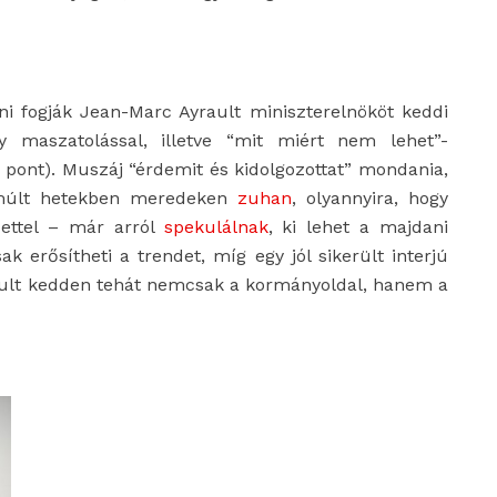
ni fogják Jean-Marc Ayrault miniszterelnököt keddi
y maszatolással, illetve “mit miért nem lehet”-
 pont). Muszáj “érdemit és kidolgozottat” mondania,
elmúlt hetekben meredeken
zuhan
, olyannyira, hogy
zettel – már arról
spekulálnak
, ki lehet a majdani
ak erősítheti a trendet, míg egy jól sikerült interjú
yrault kedden tehát nemcsak a kormányoldal, hanem a