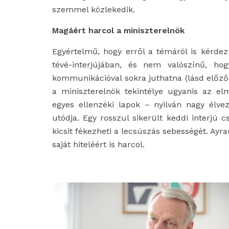
szemmel közlekedik.
Magáért harcol a miniszterelnök
Egyértelmű, hogy erről a témáról is kérdez
tévé-interjújában, és nem valószínű, hog
kommunikációval sokra juthatna (lásd előző
a miniszterelnök tekintélye ugyanis az 
egyes ellenzéki lapok – nyilván nagy élve
utódja. Egy rosszul sikerült keddi interjú cs
kicsit fékezheti a lecsúszás sebességét. A
saját hiteléért is harcol.