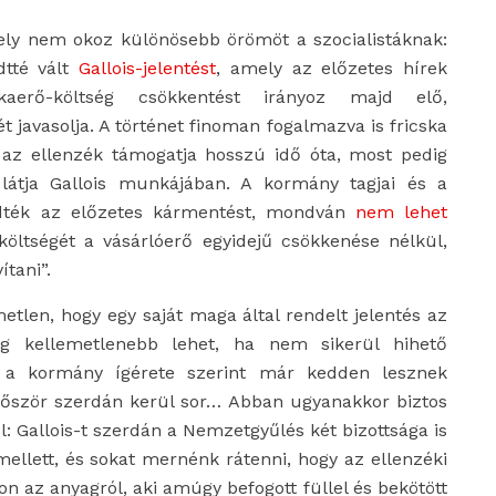
mely nem okoz különösebb örömöt a szocialistáknak:
dtté vált
Gallois-jelentést
, amely az előzetes hírek
kaerő-költség csökkentést irányoz majd elő,
 javasolja. A történet finoman fogalmazva is fricska
az ellenzék támogatja hosszú idő óta, most pedig
át látja Gallois munkájában. A kormány tagjai és a
ezdték az előzetes kármentést, mondván
nem lehet
ltségét a vásárlóerő egyidejű csökkenése nélkül,
ítani”.
tlen, hogy egy saját maga által rendelt jelentés az
 kellemetlenebb lehet, ha nem sikerül hihető
– a kormány ígérete szerint már kedden lesznek
lőször szerdán kerül sor… Abban ugyanakkor biztos
: Gallois-t szerdán a Nemzetgyűlés két bizottsága is
mellett, és sokat mernénk rátenni, hogy az ellenzéki
on az anyagról, aki amúgy befogott füllel és bekötött