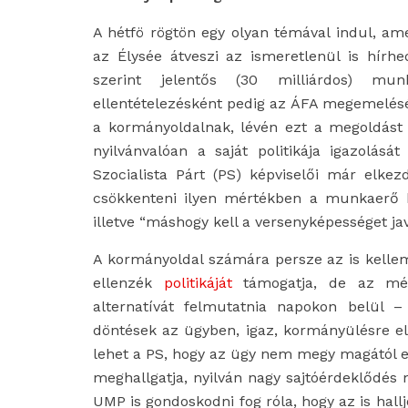
A hétfö rögtön egy olyan témával indul, a
az Élysée átveszi az ismeretlenül is hírhe
szerint jelentős (30 milliárdos) mun
ellentételezésként pedig az ÁFA megemelését
a kormányoldalnak, lévén ezt a megoldást 
nyilvánvalóan a saját politikája igazolás
Szocialista Párt (PS) képviselői már elk
csökkenteni ilyen mértékben a munkaerő kö
illetve “máshogy kell a versenyképességet jav
A kormányoldal számára persze az is kelleme
ellenzék
politikáját
támogatja, de az még
alternatívát felmutatnia napokon belül 
döntések az ügyben, igaz, kormányülésre e
lehet a PS, hogy az ügy nem megy magától el
meghallgatja, nyilván nagy sajtóérdeklődés 
UMP is gondoskodni fog róla, hogy az is hallj