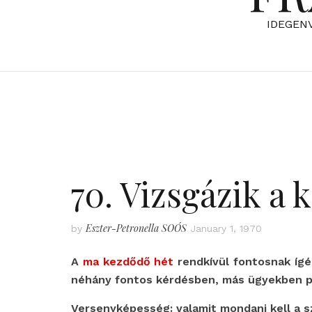
IDEGEN
70. Vizsgázik a
Eszter-Petronella SOÓS
by
January 1, 1970
A
ma kezdődő hét
rendkívül fontosnak ígér
néhány fontos kérdésben, más ügyekben pe
Versenyképesség: valamit mondani kell a sz