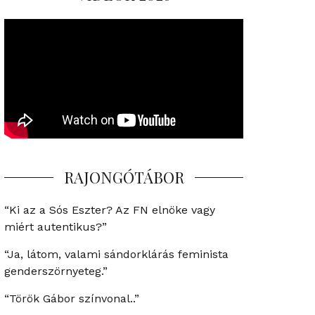
RAJONGÓTÁBOR
“Ki az a Sós Eszter? Az FN elnöke vagy
miért autentikus?”
“Ja, látom, valami sándorklárás feminista
genderszörnyeteg.”
“Török Gábor színvonal..”