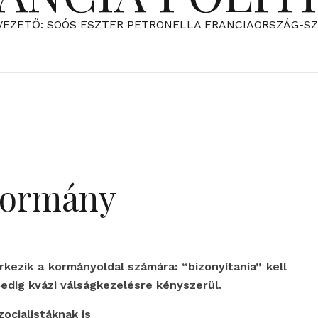
VEZETŐ: SOÓS ESZTER PETRONELLA FRANCIAORSZÁG-S
 kormány
kezik a kormányoldal számára: “bizonyítania” kell
dig kvázi válságkezelésre kényszerül.
ocialistáknak is