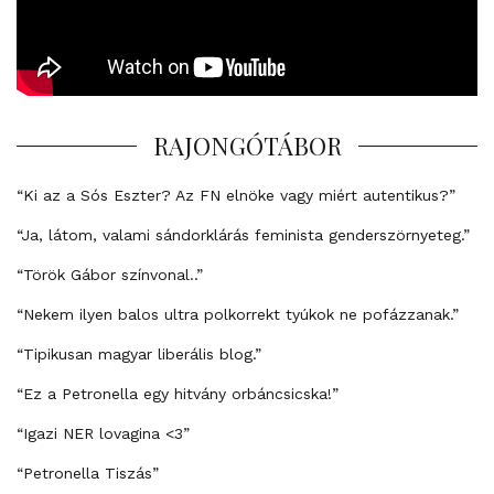
RAJONGÓTÁBOR
“Ki az a Sós Eszter? Az FN elnöke vagy miért autentikus?”
“Ja, látom, valami sándorklárás feminista genderszörnyeteg.”
“Török Gábor színvonal..”
“Nekem ilyen balos ultra polkorrekt tyúkok ne pofázzanak.”
“Tipikusan magyar liberális blog.”
“Ez a Petronella egy hitvány orbáncsicska!”
“Igazi NER lovagina <3”
“Petronella Tiszás”