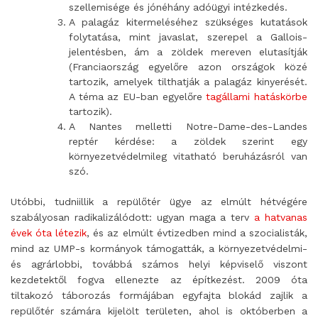
szellemisége és jónéhány adóügyi intézkedés.
A palagáz kitermeléséhez szükséges kutatások
folytatása, mint javaslat, szerepel a Gallois-
jelentésben, ám a zöldek mereven elutasítják
(Franciaország egyelőre azon országok közé
tartozik, amelyek tilthatják a palagáz kinyerését.
A téma az EU-ban egyelőre
tagállami hatáskörbe
tartozik).
A Nantes melletti Notre-Dame-des-Landes
reptér kérdése: a zöldek szerint egy
környezetvédelmileg vitatható beruházásról van
szó.
Utóbbi, tudniillik a repülőtér ügye az elmúlt hétvégére
szabályosan radikalizálódott: ugyan maga a terv
a hatvanas
évek óta létezik
, és az elmúlt évtizedben mind a szocialisták,
mind az UMP-s kormányok támogatták, a környezetvédelmi-
és agrárlobbi, továbbá számos helyi képviselő viszont
kezdetektől fogva ellenezte az építkezést. 2009 óta
tiltakozó táborozás formájában egyfajta blokád zajlik a
repülőtér számára kijelölt területen, ahol is októberben a