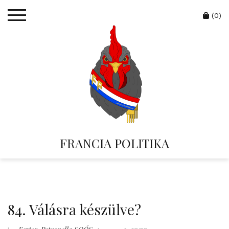
Skip
Cart
to
(0)
content
FRANCIA POLITIKA
84. Válásra készülve?