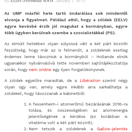
Eszter-Petronella SOÓS
by
January 1, 1970
Az UMP másfél hete tartó öndarálása sok mindentől
elvonja a figyelmet. Például attól, hogy a zöldek (EELV)
egyre kevésbé érzik jól magukat a kormányban, egyre
több ügyben kerülnek szembe a szocialistákkal (PS).
Az elmúlt hetekben olyan súlyossá vált a két párt közötti
feszültség, hogy már az is felmerült, a zöldeknek esetleg
érdemes lenne távozniuk a kormányból – Hollande elnök
ugyanakkor nyilvánvalóvá tette novemberi sajtótájékoztatója
során, hogy
nem örülne
egy ilyen forgatókönyvnek.
A zöldek egyelőre maradtak, de a
Libération
szerint négy
olyan ügy van, amely egyre inkább arra sarkallhatja a
zöldeket, hogy távozzanak a kabinetből:
A fessenheim-i atomerőmű bezárásának 2016-ra
tolása, és összességében az atomenergia
jelentőségének a kérdése (ez korábban is
vitatéma volt a két párt között).
Nem tetszik a zöldeknek a
Gallois-jelentés