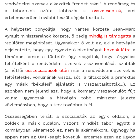
rendvédelmi szervek elkezdtek “rendet rakni”. A rendőrség és
a táborozók azóta többször is
összecsaptak
, ami
értelemszerűen további feszültségeket szított.
A helyzetet bonyolítja, hogy Nantes körzete Jean-Marc
Ayrault miniszterelnök körzete, ő pedig
mindig is támogatta
a
repülőtér megépítését. Ugyanakkor ő volt az, aki a hétvégén
bejelentette, hogy egy egyeztető bizottságot
hoznak létre
a
témában, amire a tüntetők úgy reagáltak, hogy tárgyalási
feltételként a rendvédelmi szervek visszavonulását szabták
(a hétfői
összecsapások után
már a rendvédelmi szervek is
feltételekkel vonulnának vissza, sőt, a tiltakozók a prefektus
egy másik “békülési” ajánlatát is visszautasították…). Ez
azonban nem jelenti azt, hogy a kormány visszavonulót fújt
volna: ugyancsak a hétvégén több miniszter jelezte
közleményben, hogy a terv továbbra is él.
Összességében tehát: a szocialisták az egyik oldalon, a
zöldek a másik oldalon, viszont mindkét tábor együtt a
kormányban. Aknamező ez, nem is akármekkora. Úgyhogy ha
éppen nem az UMP-sagát követjük, érdemes ezen az ügyön