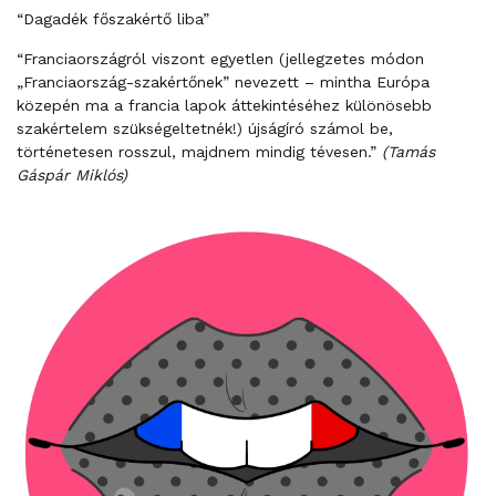
“Dagadék főszakértő liba”
“Franciaországról viszont egyetlen (jellegzetes módon
„Franciaország-szakértőnek” nevezett – mintha Európa
közepén ma a francia lapok áttekintéséhez különösebb
szakértelem szükségeltetnék!) újságíró számol be,
történetesen rosszul, majdnem mindig tévesen.”
(Tamás
Gáspár Miklós)