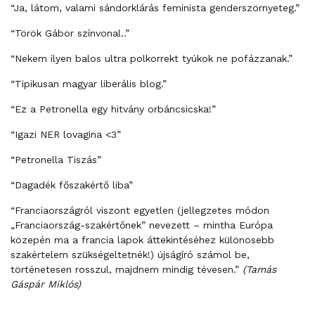
“Ja, látom, valami sándorklárás feminista genderszörnyeteg.”
“Török Gábor színvonal..”
“Nekem ilyen balos ultra polkorrekt tyúkok ne pofázzanak.”
“Tipikusan magyar liberális blog.”
“Ez a Petronella egy hitvány orbáncsicska!”
“Igazi NER lovagina <3”
“Petronella Tiszás”
“Dagadék főszakértő liba”
“Franciaországról viszont egyetlen (jellegzetes módon
„Franciaország-szakértőnek” nevezett – mintha Európa
közepén ma a francia lapok áttekintéséhez különösebb
szakértelem szükségeltetnék!) újságíró számol be,
történetesen rosszul, majdnem mindig tévesen.”
(Tamás
Gáspár Miklós)