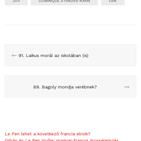
2011
DOMINIQUE STRAUSS-KAHN
DSK
91. Laikus morál az iskolában (is)
89. Bagoly mondja verébnek?
Le Pen lehet a következő francia elnök?
Orbán és Le Pen jövője: magyar-francia gyorselemzés