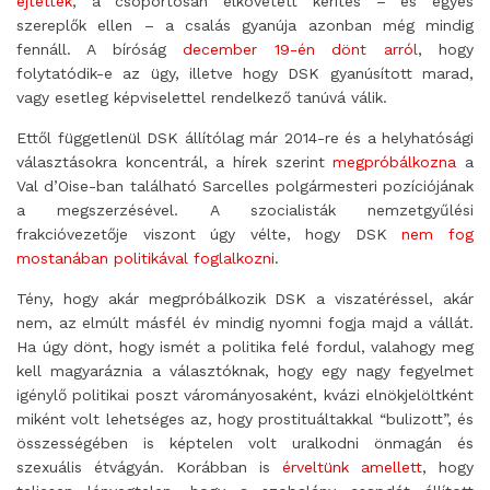
ejtették
, a csoportosan elkövetett kerítés – és egyes
szereplők ellen – a csalás gyanúja azonban még mindig
fennáll. A bíróság
december 19-én dönt arról
, hogy
folytatódik-e az ügy, illetve hogy DSK gyanúsított marad,
vagy esetleg képviselettel rendelkező tanúvá válik.
Ettől függetlenül DSK állítólag már 2014-re és a helyhatósági
választásokra koncentrál, a hírek szerint
megpróbálkozna
a
Val d’Oise-ban található Sarcelles polgármesteri pozíciójának
a megszerzésével. A szocialisták nemzetgyűlési
frakcióvezetője viszont úgy vélte, hogy DSK
nem fog
mostanában politikával foglalkozni
.
Tény, hogy akár megpróbálkozik DSK a viszatéréssel, akár
nem, az elmúlt másfél év mindig nyomni fogja majd a vállát.
Ha úgy dönt, hogy ismét a politika felé fordul, valahogy meg
kell magyaráznia a választóknak, hogy egy nagy fegyelmet
igénylő politikai poszt várományosaként, kvázi elnökjelöltként
miként volt lehetséges az, hogy prostituáltakkal “bulizott”, és
összességében is képtelen volt uralkodni önmagán és
szexuális étvágyán. Korábban is
érveltünk amellett
, hogy