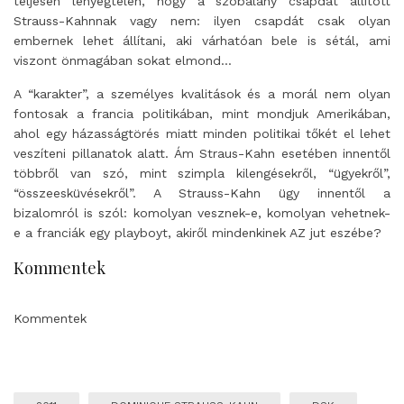
teljesen lényegtelen, hogy a szobalány csapdát állított
Strauss-Kahnnak vagy nem: ilyen csapdát csak olyan
embernek lehet állítani, aki várhatóan bele is sétál, ami
viszont önmagában sokat elmond…
A “karakter”, a személyes kvalitások és a morál nem olyan
fontosak a francia politikában, mint mondjuk Amerikában,
ahol egy házasságtörés miatt minden politikai tőkét el lehet
veszíteni pillanatok alatt. Ám Straus-Kahn esetében innentől
többről van szó, mint szimpla kilengésekről, “ügyekről”,
“összeesküvésekről”. A Strauss-Kahn ügy innentől a
bizalomról is szól: komolyan vesznek-e, komolyan vehetnek-
e a franciák egy playboyt, akiről mindenkinek AZ jut eszébe?
Kommentek
Kommentek