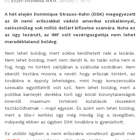
Eszter-Petronella SOÓS
by
January 1, 1970
A hét elején Dominique Strauss-Kahn (DSK) megegyezett
az őt nemi erőszakkal vádoló amerikai szobalánnyal,
valószínűleg sok millió dollárt kifizetve számára. Noha ez
az ügy lezárult, az IMF volt vezérigazgatója nem lehet
maradéktalanul boldog.
Nem lehet boldog, mert sokba kerülhetett neki a lezárás.
Nem lehet boldog, mert nem derült ki, és talán soha nem is
fog, hogy mi történt valójában a szállodai szobában. Nem
sikerült tisztára mosnia a nevét: hogy erőszak történt, az
továbbra is éppoly lehetséges, mint hogy konszenzuális
szexuális együttlétről volt szó. Nem lehet boldog, mert a
politikai karrierjét derékba törő ügy körüli bizonytalanságok
innentől maximum történeti kutatások részeként
tisztázódhatnak – majd egyszer. És azért sem lehet boldog,
mert a lille-i kerítési ügy még mindig lóg a levegőben,
márpedig ebben az ügyben DSK továbbra is gyanúsított.
Ez utóbbi ügyben a nemi erőszakra vonatkozó gyanút már