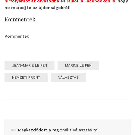
hírfolyamot az olvasódba
és
lájkolj a Facebookon is
, hogy
ne maradj le az újdonságokról!
Kommentek
Kommentek
JEAN-MARIE LE PEN
MARINE LE PEN
NEMZETI FRONT
VÁLASZTÁS
Megkezdődött a regionális választás második fordulója