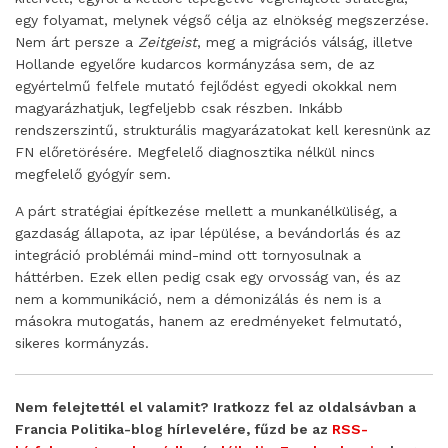
egy folyamat, melynek végső célja az elnökség megszerzése.
Nem árt persze a
Zeitgeist
, meg a migrációs válság, illetve
Hollande egyelőre kudarcos kormányzása sem, de az
egyértelmű felfele mutató fejlődést egyedi okokkal nem
magyarázhatjuk, legfeljebb csak részben. Inkább
rendszerszintű, strukturális magyarázatokat kell keresnünk az
FN előretörésére. Megfelelő diagnosztika nélkül nincs
megfelelő gyógyír sem.
A párt stratégiai építkezése mellett a munkanélküliség, a
gazdaság állapota, az ipar lépülése, a bevándorlás és az
integráció problémái mind-mind ott tornyosulnak a
háttérben. Ezek ellen pedig csak egy orvosság van, és az
nem a kommunikáció, nem a démonizálás és nem is a
másokra mutogatás, hanem az eredményeket felmutató,
sikeres kormányzás.
Nem felejtettél el valamit? Iratkozz fel az oldalsávban a
Francia Politika-blog hírlevelére, fűzd be az
RSS-