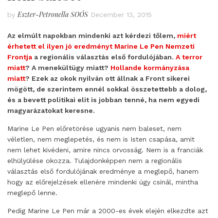
Eszter-Petronella SOÓS
by
December 13, 2015
Az elmúlt napokban mindenki azt kérdezi tőlem,
miért
érhetett el ilyen jó eredményt Marine Le Pen Nemzeti
Frontja
a regionális választás első fordulójában.
A terror
miatt
? A menekültügy miatt?
Hollande kormányzása
miatt
? Ezek az okok nyilván ott állnak a Front sikerei
mögött, de szerintem ennél sokkal összetettebb a dolog,
és a bevett politikai elit is jobban tenné, ha nem egyedi
magyarázatokat keresne.
Marine Le Pen előretörése ugyanis nem baleset, nem
véletlen, nem meglepetés, és nem is Isten csapása, amit
nem lehet kivédeni, amire nincs orvosság. Nem is a franciák
elhülyülése okozza. Tulajdonképpen nem a regionális
választás első fordulójának eredménye a meglepő, hanem
hogy az előrejelzések ellenére mindenki úgy csinál, mintha
meglepő lenne.
Pedig Marine Le Pen már a 2000-es évek elején elkezdte azt