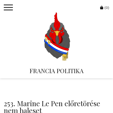
Skip
Cart
to
(0)
content
FRANCIA POLITIKA
253. Marine Le Pen előretörése
nem baleset