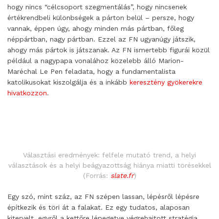
hogy nincs “célcsoport szegmentálás”, hogy nincsenek
értékrendbeli különbségek a párton belül – persze, hogy
vannak, éppen úgy, ahogy minden más pártban, főleg
néppártban, nagy pártban. Ezzel az FN ugyanúgy játszik,
ahogy más pártok is játszanak. Az FN ismertebb figurái közül
például a nagypapa vonalához közelebb álló Marion-
Maréchal Le Pen feladata, hogy a fundamentalista
katolikusokat kiszolgálja és a inkább
keresztény gyökerekre
hivatkozzon
.
Választási eredmények: felfele mutató trend, a helyi
választások és a helyi beágyazottság hiánya miatti törésekkel
(Forrás:
slate.fr
)
Egy szó, mint száz, az FN szépen lassan, lépésről lépésre
építkezik és töri át a falakat. Ez egy tudatos, alaposan
kitervelt, egyről a kettőre lépegetve végrehajtott stratégia,