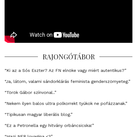
RAJONGÓTÁBOR
“Ki az a Sós Eszter? Az FN elnöke vagy miért autentikus?”
“Ja, látom, valami sándorklárás feminista genderszörnyeteg.”
“Török Gábor színvonal..”
“Nekem ilyen balos ultra polkorrekt tyúkok ne pofázzanak.”
“Tipikusan magyar liberális blog.”
“Ez a Petronella egy hitvány orbáncsicska!”
“Igazi NER lovagina <3”