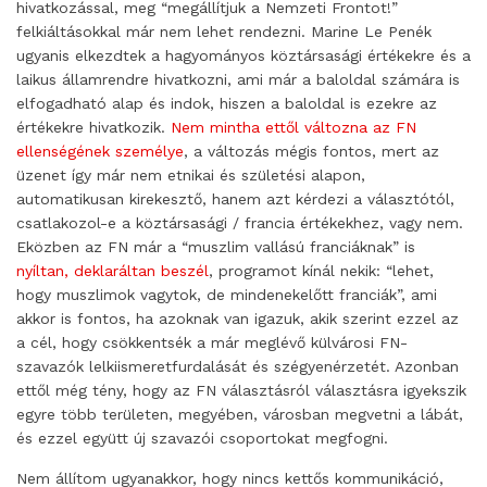
hivatkozással, meg “megállítjuk a Nemzeti Frontot!”
felkiáltásokkal már nem lehet rendezni. Marine Le Penék
ugyanis elkezdtek a hagyományos köztársasági értékekre és a
laikus államrendre hivatkozni, ami már a baloldal számára is
elfogadható alap és indok, hiszen a baloldal is ezekre az
értékekre hivatkozik.
Nem mintha ettől változna az FN
ellenségének személye
, a változás mégis fontos, mert az
üzenet így már nem etnikai és születési alapon,
automatikusan kirekesztő, hanem azt kérdezi a választótól,
csatlakozol-e a köztársasági / francia értékekhez, vagy nem.
Eközben az FN már a “muszlim vallású franciáknak” is
nyíltan, deklaráltan beszél
, programot kínál nekik: “lehet,
hogy muszlimok vagytok, de mindenekelőtt franciák”, ami
akkor is fontos, ha azoknak van igazuk, akik szerint ezzel az
a cél, hogy csökkentsék a már meglévő külvárosi FN-
szavazók lelkiismeretfurdalását és szégyenérzetét. Azonban
ettől még tény, hogy az FN választásról választásra igyekszik
egyre több területen, megyében, városban megvetni a lábát,
és ezzel együtt új szavazói csoportokat megfogni.
Nem állítom ugyanakkor, hogy nincs kettős kommunikáció,