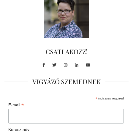
CSATLAKOZZ!
Facebook
Twitter
Instagram
LinkedIn
Youtube
VIGYÁZÓ SZEMEDNEK
*
indicates required
*
E-mail
Keresztnév