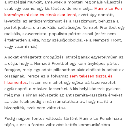
a stratégiai munkát, amelynek a mostani regionális választás
csak egy eleme, egy kis lépése, de nem célja.
Marine Le Pen
kormányozni akar és elnök akar lenni
, ezért úgy döntött,
levetkőzi az antiszemitizmust és a rasszizmust, behúzza a
pártot jobbra, s a radikális-szélsőséges Nemzeti Frontból egy
radikális, szuverenista, populista pártot csinál (ezért nem
értelmetlen a vita, hogy szélsőjobboldali-e a Nemzeti Front,
vagy valami más).
A sokat emlegetett ördögűzési stratégiának egyértelműen az
a célja, hogy a Nemzeti Frontból egy kormányképes pártot
faragjon, mely egy adott pillanatban akár elnököt is adhat az
országnak. Persze ez a folyamat
sem teljesen tiszta és
hibamentes
, hiszen nem lehet egy egész pártszervezetet
egyik napról a másikra lecserélni. A kis helyi káderek gyakran
még ma is simán elővezetik az antiszemita-rasszista érveket,
az ellenfelek pedig simán rámutathatnak, hogy na, itt a
bizonyíték, ezek nem változtak.
Pedig nagyon fontos változás történt Marine Le Penék háza
táján, s ezt a fontos változást kettős kommunikációra