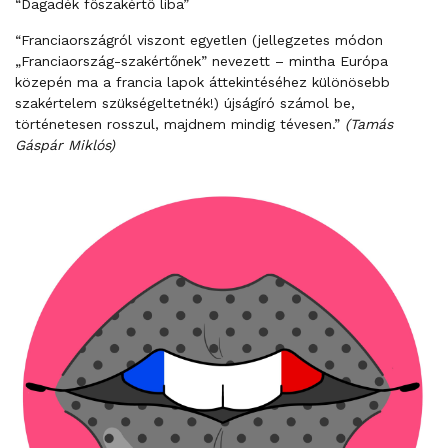
“Dagadék főszakértő liba”
“Franciaországról viszont egyetlen (jellegzetes módon
„Franciaország-szakértőnek” nevezett – mintha Európa
közepén ma a francia lapok áttekintéséhez különösebb
szakértelem szükségeltetnék!) újságíró számol be,
történetesen rosszul, majdnem mindig tévesen.”
(Tamás
Gáspár Miklós)