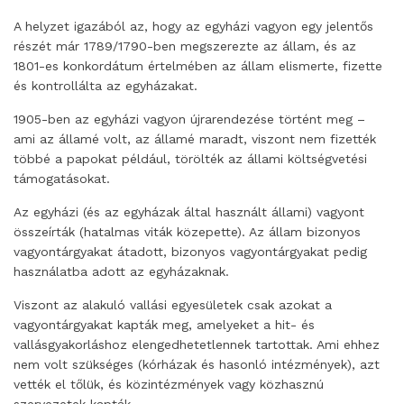
A helyzet igazából az, hogy az egyházi vagyon egy jelentős
részét már 1789/1790-ben megszerezte az állam, és az
1801-es konkordátum értelmében az állam elismerte, fizette
és kontrollálta az egyházakat.
1905-ben az egyházi vagyon újrarendezése történt meg –
ami az államé volt, az államé maradt, viszont nem fizették
többé a papokat például, törölték az állami költségvetési
támogatásokat.
Az egyházi (és az egyházak által használt állami) vagyont
összeírták (hatalmas viták közepette). Az állam bizonyos
vagyontárgyakat átadott, bizonyos vagyontárgyakat pedig
használatba adott az egyházaknak.
Viszont az alakuló vallási egyesületek csak azokat a
vagyontárgyakat kapták meg, amelyeket a hit- és
vallásgyakorláshoz elengedhetetlennek tartottak. Ami ehhez
nem volt szükséges (kórházak és hasonló intézmények), azt
vették el tőlük, és közintézmények vagy közhasznú
szervezetek kapták.