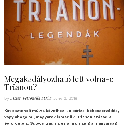
Megakadályozható lett volna-e
Trianon?
Eszter-Petronella SOÓS
by
June 2, 2018
Két esztendő múlva következik a párizsi békeszerződés,
vagy ahogy mi, magyarok ismerjük: Trianon századik
évfordulója. Súlyos trauma ez a mai napig a magyarság