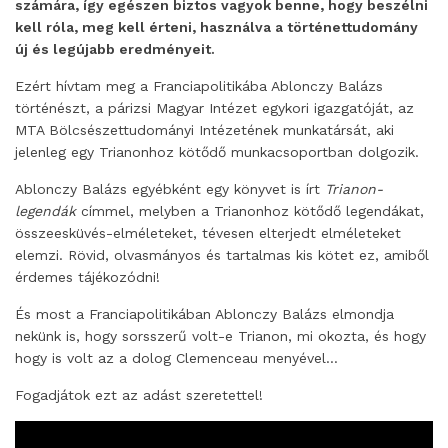
számára, így egészen biztos vagyok benne, hogy beszélni
kell róla, meg kell érteni, használva a történettudomány
új és legújabb eredményeit.
Ezért hívtam meg a Franciapolitikába Ablonczy Balázs
történészt, a párizsi Magyar Intézet egykori igazgatóját, az
MTA Bölcsészettudományi Intézetének munkatársát, aki
jelenleg egy Trianonhoz kötődő munkacsoportban dolgozik.
Ablonczy Balázs egyébként egy könyvet is írt
Trianon-
legendák
címmel, melyben a Trianonhoz kötődő legendákat,
összeesküvés-elméleteket, tévesen elterjedt elméleteket
elemzi. Rövid, olvasmányos és tartalmas kis kötet ez, amiből
érdemes tájékozódni!
És most a Franciapolitikában Ablonczy Balázs elmondja
nekünk is, hogy sorsszerű volt-e Trianon, mi okozta, és hogy
hogy is volt az a dolog Clemenceau menyével…
Fogadjátok ezt az adást szeretettel!