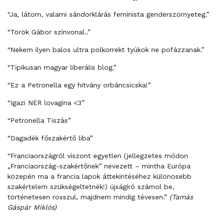
“Ja, látom, valami sándorklárás feminista genderszörnyeteg.”
“Török Gábor színvonal..”
“Nekem ilyen balos ultra polkorrekt tyúkok ne pofázzanak.”
“Tipikusan magyar liberális blog.”
“Ez a Petronella egy hitvány orbáncsicska!”
“Igazi NER lovagina <3”
“Petronella Tiszás”
“Dagadék főszakértő liba”
“Franciaországról viszont egyetlen (jellegzetes módon
„Franciaország-szakértőnek” nevezett – mintha Európa
közepén ma a francia lapok áttekintéséhez különösebb
szakértelem szükségeltetnék!) újságíró számol be,
történetesen rosszul, majdnem mindig tévesen.”
(Tamás
Gáspár Miklós)