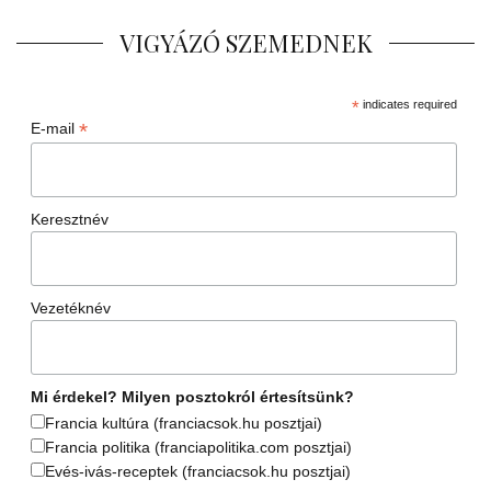
VIGYÁZÓ SZEMEDNEK
*
indicates required
*
E-mail
Keresztnév
Vezetéknév
Mi érdekel? Milyen posztokról értesítsünk?
Francia kultúra (franciacsok.hu posztjai)
Francia politika (franciapolitika.com posztjai)
Evés-ivás-receptek (franciacsok.hu posztjai)