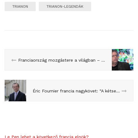
TRIANON
TRIANON-LEGENDÁK
Franciaország mozgástere a világban – Gyarmati Istvánnal a Franciapolitikában
Éric Fournier francia nagykövet: “A kétsebességes Európa fantazmagóriája a „hagyományos kelet-nyugat paranoia életben tartására szolgál””
Le Pen lehet a következő francia elnök?