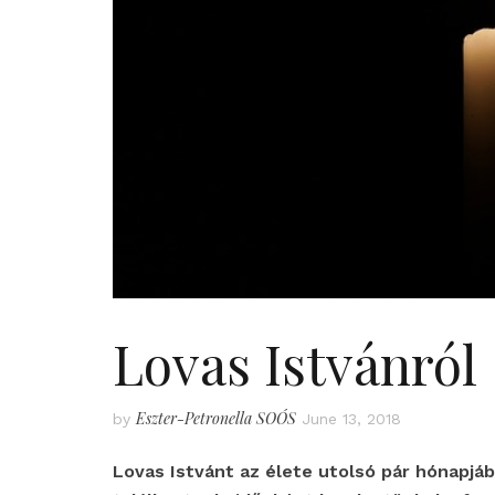
Lovas Istvánról
Eszter-Petronella SOÓS
by
June 13, 2018
Lovas Istvánt az élete utolsó pár hónapjá