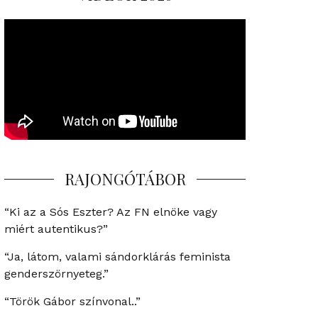
RAJONGÓTÁBOR
“Ki az a Sós Eszter? Az FN elnöke vagy
miért autentikus?”
“Ja, látom, valami sándorklárás feminista
genderszörnyeteg.”
“Török Gábor színvonal..”