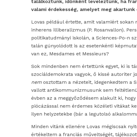
találkoztunk, időnként leveleztünk, ha fra
valami érdekesség, amelyet meg akartunk 
Lovas például értette, amit valamiért sokan
inherens illiberalizmus (P. Rosanvallon). Per
politikatudmányi iskolán, a Sciences-Po-n sze
talán gúnyolódott is az esetenkénti képmuta
van ez, Mesdames et Messieurs?
Sok mindenben nem értettünk egyet,
ki is t
szociáldemokrata vagyok, ő kissé autoriter j
nem
osztottam a nézeteit, idegenkedtem a S
vallott antikommunizmusunk sem feltétlenül
évben az a meggyőződésem alakult ki, hogy
piócázással nem érdemes közéleti vitákat kez
ilyen helyzetekbe (bár a legutolsó alkalommal
Minden vitánk ellenére Lovas mégiscsak nyit
értékeltem a franciás műveltségét, tájékozot