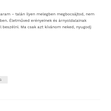
haram – talán ilyen melegben megbocsájtod, nem
mben. Életműved erényeinek és árnyoldalainak
ől beszélni. Ma csak azt kívánom neked, nyugodj
G