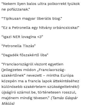
“Nekem ilyen balos ultra polkorrekt tyúkok
ne pofázzanak.”
“Tipikusan magyar liberális blog.”
“Ez a Petronella egy hitvány orbáncsicska!”
“Igazi NER lovagina <3”
“Petronella Tiszás”
“Dagadék főszakértő liba”
“Franciaországról viszont egyetlen
(jellegzetes módon „Franciaország-
szakértőnek” nevezett – mintha Európa
közepén ma a francia lapok áttekintéséhez
különösebb szakértelem szükségeltetnék!)
újságíró számol be, történetesen rosszul,
majdnem mindig tévesen.”
(Tamás Gáspár
Miklós)