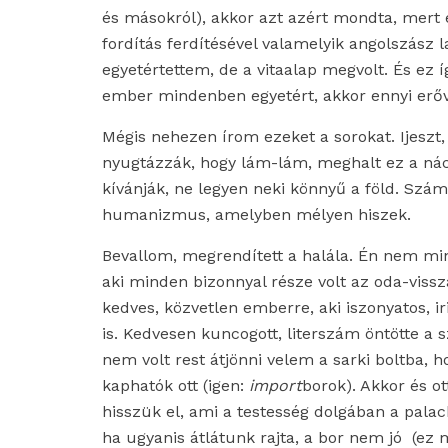
és másokról), akkor azt azért mondta, mert e
fordítás ferdítésével valamelyik angolszász
egyetértettem, de a vitaalap megvolt. És ez í
ember mindenben egyetért, akkor ennyi erő
Mégis nehezen írom ezeket a sorokat. Ijeszt
nyugtázzák, hogy lám-lám, meghalt ez a nác
kívánják, ne legyen neki könnyű a föld. Sz
humanizmus, amelyben mélyen hiszek.
Bevallom, m
egrendített a halála. Én nem mi
aki minden bizonnyal része volt az oda-vis
kedves, közvetlen emberre, aki iszonyatos, ir
is. Kedvesen kuncogott, literszám öntötte a 
nem volt rest
átjönni velem a sarki boltba, h
kaphatók ott (igen:
import
borok). Akkor és o
hisszük el, ami a testesség dolgában a palac
ha ugyanis átlátunk rajta, a bor nem jó (e