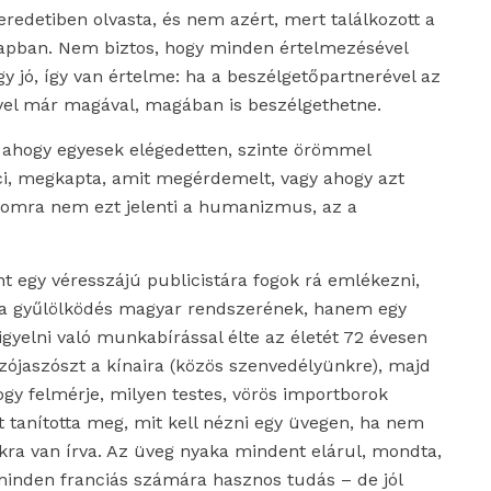
redetiben olvasta, és nem azért, mert találkozott a
 lapban. Nem biztos, hogy minden értelmezésével
gy jó, így van értelme: ha a beszélgetőpartnerével az
vel már magával, magában is beszélgethetne.
, ahogy egyesek elégedetten,
szinte örömmel
i, megkapta, amit megérdemelt, vagy ahogy azt
ámomra nem ezt jelenti a humanizmus, az a
nt egy véresszájú publicistára fogok rá emlékezni,
sza gyűlölködés magyar rendszerének, hanem egy
igyelni való munkabírással élte az életét 72 évesen
szójaszószt a kínaira (közös szenvedélyünkre), majd
ogy felmérje, milyen testes, vörös importborok
tt tanította meg, mit kell nézni egy üvegen, ha nem
kra van írva.
A
z üveg nyaka mindent elárul, mondta,
z minden franciás számára hasznos tudás –
de
jól