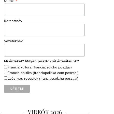
*
E-mail
Keresztnév
Vezetéknév
Mi érdekel? Milyen posztokról értesítsünk?
Francia kultúra (franciacsok.hu posztjai)
Francia politika (franciapolitika.com posztjai)
Evés-ivás-receptek (franciacsok.hu posztjai)
VIDEÓK 2026