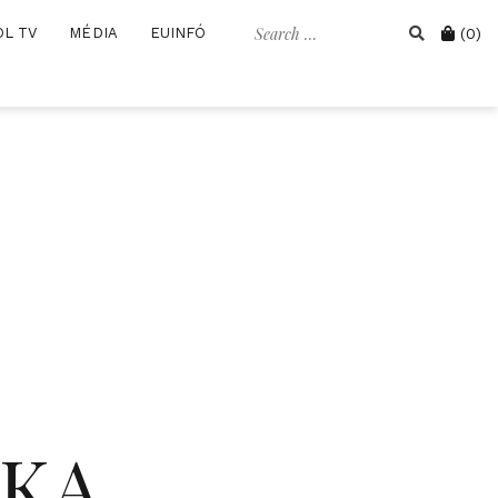
Search
Cart
OL TV
MÉDIA
EUINFÓ
(0)
for:
IKA