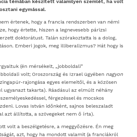
ncia témában készített valamilyen szemlét, ha volt
osztani egymással.
 nem értenek, hogy a francia rendszerben van némi
sze, hogy értette, hiszen a legnevesebb párizsi
rzett doktorátust. Talán szórakoztatta is a dolog,
táson. Emberi jogok, meg illiberalizmus? Hát hogy is
árgyaltuk
(én mérsékelt, „jobboldali”
obboldali volt; Oroszország és Izrael ügyében
nagyon
zingapúr-rajongása egyes elemeitől, és a közösen
 ugyanazt takarta). Ráadásul az elmúlt
néhány
 személyeskedéssel, férgezéssel és mocskos
deni. Lovas István időnként, sajnos beleszaladt
 azt állította, a szövegeket nem ő írta).
ott volt a beszélgetésre, a meggyőzésre. Én meg
tságát, azt, hogy ha mondott valamit (a franciákról