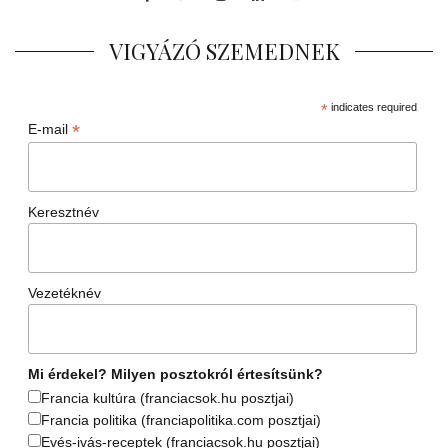
VIGYÁZÓ SZEMEDNEK
*
indicates required
*
E-mail
Keresztnév
Vezetéknév
Mi érdekel? Milyen posztokról értesítsünk?
Francia kultúra (franciacsok.hu posztjai)
Francia politika (franciapolitika.com posztjai)
Evés-ivás-receptek (franciacsok.hu posztjai)