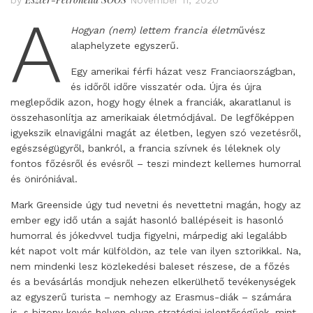
by
November 11, 2020
A
Hogyan (nem) lettem francia életm
űvész
alaphelyzete egyszerű.
Egy amerikai férfi házat vesz Franciaországban,
és időről időre visszatér oda. Újra és újra
meglepődik azon, hogy hogy élnek a franciák, akaratlanul is
összehasonlítja az amerikaiak életmódjával. De legfőképpen
igyekszik elnavigálni magát az életben, legyen szó vezetésről,
egészségügyről, bankról, a francia szívnek és léleknek oly
fontos főzésről és evésről – teszi mindezt kellemes humorral
és öniróniával.
Mark Greenside úgy tud nevetni és nevettetni magán, hogy az
ember egy idő után a saját hasonló ballépéseit is hasonló
humorral és jókedvvel tudja figyelni, márpedig aki legalább
két napot volt már külföldön, az tele van ilyen sztorikkal. Na,
nem mindenki lesz közlekedési baleset részese, de a főzés
és a bevásárlás mondjuk nehezen elkerülhető tevékenységek
az egyszerű turista – nemhogy az Erasmus-diák – számára
is, s bizony kevés helyen olyan stratégiai jelentőségűek, mint