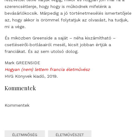
szerencsétlenje, hogy hogy is működnek mifelénk a
bevásárlókocsik. Márpedig a jó történetmesélés ismertetőjele
az, hogy akkor is örömmel folytatjuk az olvasást, ha tudjuk,
mi a vége.
És miközben Greenside a saját – néha kiszámítható –
csetléseiről-botlásairól mesél, kicsit jobban értjük a
franciákat. És az sem utolsó dolog.
Mark GREENSIDE
Hogyan (nem) lettem francia életművész
HVG Könyvek kiadó, 2019.
Kommentek
Kommentek
ÉLETMINŐSÉG
ÉLETMŰVÉSZET