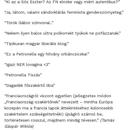
“Ki az a Sós Eszter? Az FN elnöke vagy miért autentikus?”
“Ja, látom, valami sándorklárás feminista genderszörnyeteg.”
“Török Gábor színvonal..”
“Nekem ilyen balos ultra polkorrekt tyúkok ne pofázzanak.”
“Tipikusan magyar liberális blog.”
“Ez a Petronella egy hitvány orbáncsicska!”
“Igazi NER lovagina <3”
“Petronella Tiszás”
“Dagadék főszakértő liba”
“Franciaországról viszont egyetlen (jellegzetes módon
„Franciaország-szakértőnek” nevezett – mintha Európa
közepén ma a francia lapok áttekintéséhez különösebb
szakértelem szükségeltetnék!) újságíró számol be,
történetesen rosszul, majdnem mindig tévesen.”
(Tamás
Gáspár Miklós)