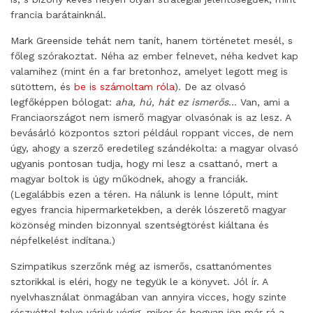
francia barátainknál.
Mark Greenside tehát nem tanít, hanem történetet mesél, s
főleg szórakoztat. Néha az ember felnevet, néha kedvet kap
valamihez (mint én a far bretonhoz, amelyet legott meg is
sütöttem, és
be is számoltam róla
). De az olvasó
legfőképpen bólogat:
aha, hú, hát ez ismerős
… Van, ami a
Franciaországot nem ismerő magyar olvasónak is az lesz. A
bevásárló központos sztori például roppant vicces, de nem
úgy, ahogy a szerző eredetileg szándékolta: a magyar olvasó
ugyanis pontosan tudja, hogy mi lesz a csattanó, mert a
magyar boltok is úgy működnek, ahogy a franciák.
(Legalábbis ezen a téren. Ha nálunk is lenne lópult, mint
egyes francia hipermarketekben, a derék lószerető magyar
közönség minden bizonnyal szentségtörést kiáltana és
népfelkelést indítana.)
Szimpatikus szerzőnk még az ismerős, csattanómentes
sztorikkal is eléri, hogy ne tegyük le a könyvet. Jól ír. A
nyelvhasználat önmagában van annyira vicces, hogy szinte
részvéttel telve várjuk végig, mikor és hogyan jön már rá a