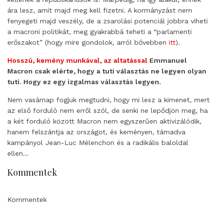
ára lesz, amit majd meg kell fizetni. A kormányzást nem
fenyegeti majd veszély, de a zsarolási potenciál jobbra viheti
a macroni politikát, meg gyakrabbá teheti a “parlamenti
erőszakot” (hogy mire gondolok, arról bővebben
itt
).
Hosszú, kemény munkával, az altatással
Emmanuel
Macron csak elérte, hogy a tuti választás ne legyen olyan
tuti. Hogy ez egy izgalmas választás legyen.
Nem vasárnap fogjuk megtudni, hogy mi lesz a kimenet, mert
az első forduló nem erről szól, de senki ne lepődjön meg, ha
a két forduló között Macron nem egyszerűen aktivizálódik,
hanem felszántja az országot, és keményen, támadva
kampányol Jean-Luc Mélenchon és a radikális baloldal
ellen…
Kommentek
Kommentek