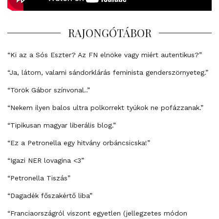
RAJONGÓTÁBOR
“Ki az a Sós Eszter? Az FN elnöke vagy miért autentikus?”
“Ja, látom, valami sándorklárás feminista genderszörnyeteg.”
“Török Gábor színvonal..”
“Nekem ilyen balos ultra polkorrekt tyúkok ne pofázzanak.”
“Tipikusan magyar liberális blog.”
“Ez a Petronella egy hitvány orbáncsicska!”
“Igazi NER lovagina <3”
“Petronella Tiszás”
“Dagadék főszakértő liba”
“Franciaországról viszont egyetlen (jellegzetes módon