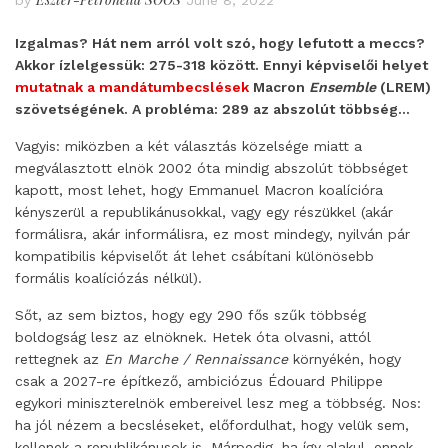
by
June 8, 2022
Izgalmas? Hát nem arról volt szó, hogy lefutott a meccs?
Akkor ízlelgessük: 275-318 között. Ennyi képviselői helyet
mutatnak a mandátumbecslések
Macron
Ensemble
(LREM)
szövetségének. A probléma: 289 az abszolút többség…
Vagyis: miközben a két választás közelsége miatt a
megválasztott elnök 2002 óta mindig abszolút többséget
kapott, most lehet, hogy Emmanuel Macron koalícióra
kényszerül a republikánusokkal, vagy egy részükkel (akár
formálisra, akár informálisra, ez most mindegy, nyilván pár
kompatibilis képviselőt át lehet csábítani különösebb
formális koalíciózás nélkül).
Sőt, az sem biztos, hogy egy 290 fős szűk többség
boldogság lesz az elnöknek. Hetek óta olvasni, attól
rettegnek az
En Marche / Rennaissance
környékén, hogy
csak a 2027-re építkező, ambiciózus Édouard Philippe
egykori miniszterelnök embereivel lesz meg a többség. Nos:
ha jól nézem a becsléseket, előfordulhat, hogy velük sem,
kellenek a republikánusok is. Márpedig, ha így alakul, ennek