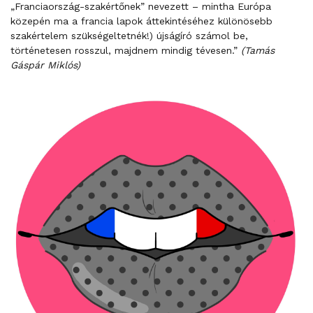
„Franciaország-szakértőnek” nevezett – mintha Európa
közepén ma a francia lapok áttekintéséhez különösebb
szakértelem szükségeltetnék!) újságíró számol be,
történetesen rosszul, majdnem mindig tévesen.”
(Tamás
Gáspár Miklós)