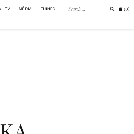
Search
Cart
OL TV
MÉDIA
EUINFÓ
(0)
for:
IKA