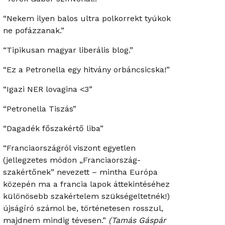
“Nekem ilyen balos ultra polkorrekt tyúkok
ne pofázzanak.”
“Tipikusan magyar liberális blog.”
“Ez a Petronella egy hitvány orbáncsicska!”
“Igazi NER lovagina <3”
“Petronella Tiszás”
“Dagadék főszakértő liba”
“Franciaországról viszont egyetlen
(jellegzetes módon „Franciaország-
szakértőnek” nevezett – mintha Európa
közepén ma a francia lapok áttekintéséhez
különösebb szakértelem szükségeltetnék!)
újságíró számol be, történetesen rosszul,
majdnem mindig tévesen.”
(Tamás Gáspár