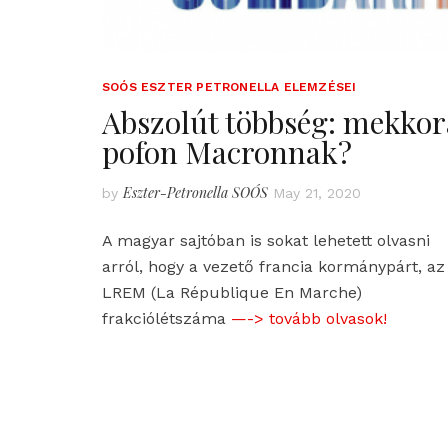
SOÓS ESZTER PETRONELLA ELEMZÉSEI
Abszolút többség: mekkor
pofon Macronnak?
Eszter-Petronella SOÓS
by
May 21, 2020
A magyar sajtóban is sokat lehetett olvasni
arról, hogy a vezető francia kormánypárt, az
LREM (La République En Marche)
frakciólétszáma
—-> tovább olvasok!