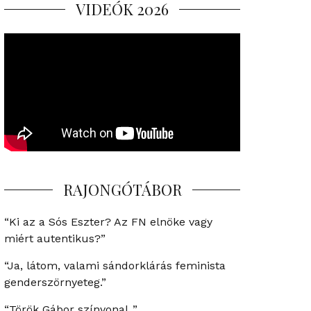
VIDEÓK 2026
RAJONGÓTÁBOR
“Ki az a Sós Eszter? Az FN elnöke vagy
miért autentikus?”
“Ja, látom, valami sándorklárás feminista
genderszörnyeteg.”
“Török Gábor színvonal..”