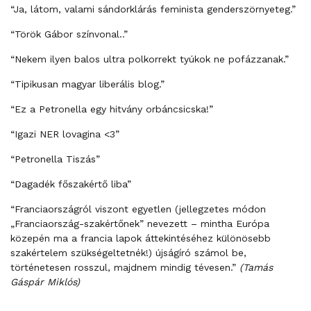
“Ja, látom, valami sándorklárás feminista genderszörnyeteg.”
“Török Gábor színvonal..”
“Nekem ilyen balos ultra polkorrekt tyúkok ne pofázzanak.”
“Tipikusan magyar liberális blog.”
“Ez a Petronella egy hitvány orbáncsicska!”
“Igazi NER lovagina <3”
“Petronella Tiszás”
“Dagadék főszakértő liba”
“Franciaországról viszont egyetlen (jellegzetes módon
„Franciaország-szakértőnek” nevezett – mintha Európa
közepén ma a francia lapok áttekintéséhez különösebb
szakértelem szükségeltetnék!) újságíró számol be,
történetesen rosszul, majdnem mindig tévesen.”
(Tamás
Gáspár Miklós)