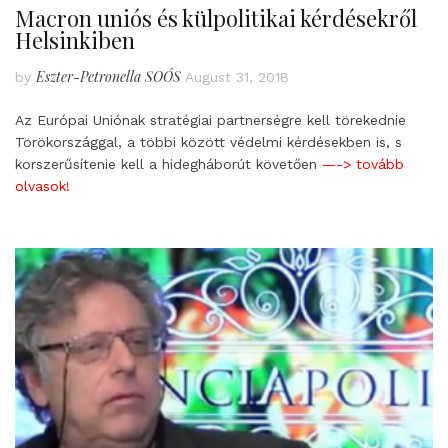
Macron uniós és külpolitikai kérdésekről
Helsinkiben
Eszter-Petronella SOÓS
by
August 31, 2018
Az Európai Uniónak stratégiai partnerségre kell törekednie
Törökországgal, a többi között védelmi kérdésekben is, s
korszerűsítenie kell a hidegháborút követően
—-> tovább
olvasok!