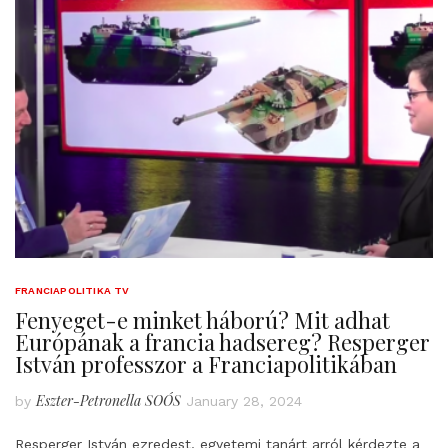
FRANCIAPOLITIKA TV
Fenyeget-e minket háború? Mit adhat
Európának a francia hadsereg? Resperger
István professzor a Franciapolitikában
Eszter-Petronella SOÓS
by
January 28, 2024
Resperger István ezredest, egyetemi tanárt arról kérdezte a