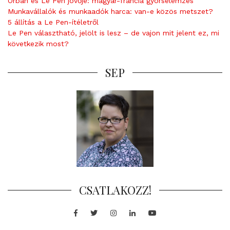
Orbán és Le Pen jövője: magyar-francia gyorselemzés
Munkavállalók és munkaadók harca: van-e közös metszet?
5 állítás a Le Pen-ítéletről
Le Pen választható, jelölt is lesz – de vajon mit jelent ez, mi
következik most?
SEP
CSATLAKOZZ!
Facebook
Twitter
Instagram
LinkedIn
Youtube