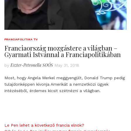
FRANCIAPOLITIKA TV
Franciaország mozgástere a világban –
Gyarmati Istvánnal a Franciapolitikában
Eszter-Petronella SOÓS
by
May 31, 2018
Most, hogy Angela Merkel meggyengült, Donald Trump pedig
tulajdonképpen kivonja Amerikát a nemzetközi ügyek
intézéséből, érdemes kicsit szétnézni a világban.
Le Pen lehet a következő francia elnök?